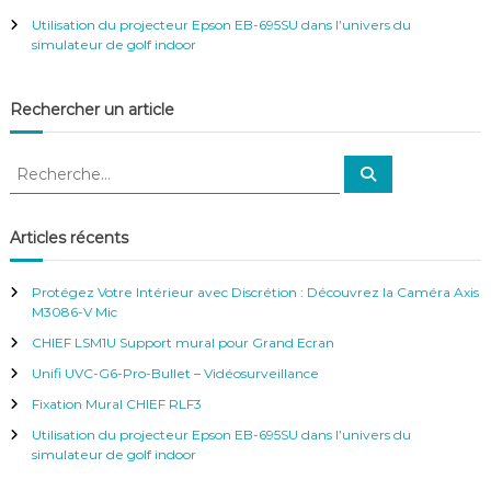
Utilisation du projecteur Epson EB-695SU dans l’univers du
simulateur de golf indoor
Rechercher un article
R
R
e
e
c
c
h
e
h
Articles récents
r
e
c
h
r
e
Protégez Votre Intérieur avec Discrétion : Découvrez la Caméra Axis
r
c
M3086-V Mic
h
CHIEF LSM1U Support mural pour Grand Ecran
e
r
Unifi UVC-G6-Pro-Bullet – Vidéosurveillance
:
Fixation Mural CHIEF RLF3
Utilisation du projecteur Epson EB-695SU dans l’univers du
simulateur de golf indoor