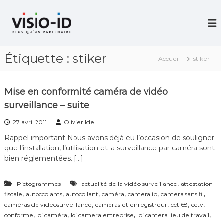
A
l
V
i
l
d
e
é
r
o
Étiquette :
stiker
a
P
Accueil
stiker
u
r
c
o
j
o
Mise en conformité caméra de vidéo
e
n
c
surveillance – suite
t
t
e
i
27 avril 2011
Olivier Ide
n
o
Rappel important Nous avons déjà eu l’occasion de souligner
u
n
que l’installation, l’utilisation et la surveillance par caméra sont
–
V
bien réglementées. […]
i
d
é
,
Pictogrammes
actualité de la vidéo surveillance
attestation
o
,
,
,
,
,
,
fiscale
autoccolants
autocollant
caméra
camera ip
camera sans fil
C
,
,
,
,
caméras de videosurveillance
caméras et enregistreur
cct 68
cctv
o
,
,
,
,
conforme
loi caméra
loi camera entreprise
loi camera lieu de travail
n