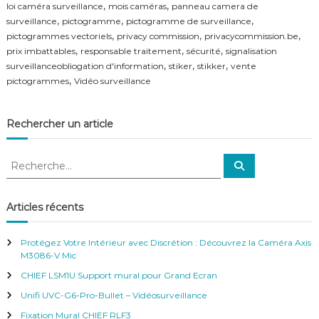
,
,
loi caméra surveillance
mois caméras
panneau camera de
f
,
,
,
surveillance
pictogramme
pictogramme de surveillance
é
,
r
,
,
pictogrammes vectoriels
privacy commission
privacycommission.be
e
,
,
,
prix imbattables
responsable traitement
sécurité
signalisation
n
,
,
,
surveillanceobliogation d'information
stiker
stikker
vente
c
,
pictogrammes
Vidéo surveillance
e
–
V
Rechercher un article
i
d
é
R
o
R
e
e
S
c
c
u
h
e
r
h
Articles récents
r
v
e
c
e
h
r
e
i
Protégez Votre Intérieur avec Discrétion : Découvrez la Caméra Axis
r
c
l
M3086-V Mic
h
l
CHIEF LSM1U Support mural pour Grand Ecran
e
a
n
r
Unifi UVC-G6-Pro-Bullet – Vidéosurveillance
c
:
Fixation Mural CHIEF RLF3
e