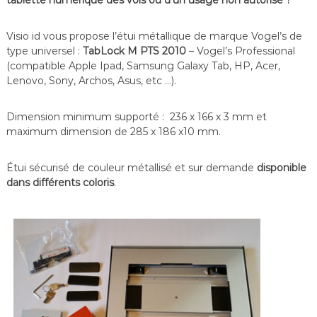
tablette numérique des vols ou d’un usage non autorisé ?
f
é
r
Visio id vous propose l’étui métallique de marque Vogel’s de
e
type universel :
TabLock M PTS 2010
– Vogel’s Professional
n
(compatible Apple Ipad, Samsung Galaxy Tab, HP, Acer,
c
Lenovo, Sony, Archos, Asus, etc …).
e
–
V
Dimension minimum supporté : 236 x 166 x 3 mm et
i
maximum dimension de 285 x 186 x10 mm.
d
é
o
Étui sécurisé de couleur métallisé et sur demande
disponible
S
dans différents coloris
.
u
r
v
e
i
l
l
a
n
c
e