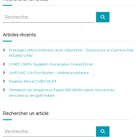
R
R
e
e
c
c
h
e
h
Articles récents
r
e
c
h
r
e
Protégez Votre Intérieur avec Discrétion : Découvrez la Caméra Axis
r
c
M3086-V Mic
h
CHIEF LSM1U Support mural pour Grand Ecran
e
r
Unifi UVC-G6-Pro-Bullet – Vidéosurveillance
:
Fixation Mural CHIEF RLF3
Utilisation du projecteur Epson EB-695SU dans l’univers du
simulateur de golf indoor
Rechercher un article
R
R
e
e