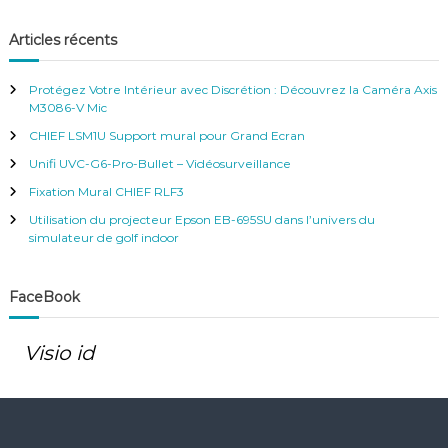
c
c
h
e
h
Articles récents
r
e
c
h
r
e
Protégez Votre Intérieur avec Discrétion : Découvrez la Caméra Axis
r
c
M3086-V Mic
h
CHIEF LSM1U Support mural pour Grand Ecran
e
r
Unifi UVC-G6-Pro-Bullet – Vidéosurveillance
:
Fixation Mural CHIEF RLF3
Utilisation du projecteur Epson EB-695SU dans l’univers du
simulateur de golf indoor
FaceBook
Visio id