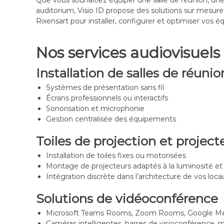
Que vous souhaitiez équiper une salle de réunion, un
C
auditorium, Visio ID propose des solutions sur mesur
o
Rixensart pour installer, configurer et optimiser vos 
n
f
é
Nos services audiovisuels
r
e
Installation de salles de réuni
n
c
Systèmes de présentation sans fil
e
Écrans professionnels ou interactifs
–
Sonorisation et microphonie
V
Gestion centralisée des équipements
i
Toiles de projection et project
d
é
Installation de toiles fixes ou motorisées
o
Montage de projecteurs adaptés à la luminosité et à 
S
Intégration discrète dans l’architecture de vos loca
u
r
Solutions de vidéoconférence
v
e
Microsoft Teams Rooms, Zoom Rooms, Google M
i
Caméras intelligentes, barres de visioconférence, 