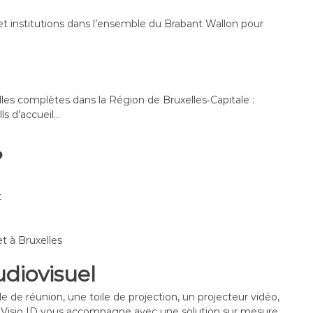
et institutions dans l’ensemble du Brabant Wallon pour
lles complètes dans la Région de Bruxelles‑Capitale :
ls d’accueil…
?
t
t à Bruxelles
udiovisuel
e de réunion, une toile de projection, un projecteur vidéo,
? Visio ID vous accompagne avec une solution sur mesure.