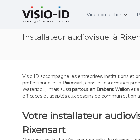
A
V
l
i
Vidéo projection
P
l
d
e
é
r
o
Installateur audiovisuel à Rixe
a
P
u
r
c
o
o
j
n
e
t
c
e
t
Visio ID accompagne les entreprises, institutions et org
n
i
professionnelles à
Rixensart
, dans les communes proch
u
o
Waterloo…), mais aussi
partout en Brabant Wallon
et 
n
efficaces et adaptés aux besoins de communication a
–
V
Votre installateur audiovi
i
d
Rixensart
é
o