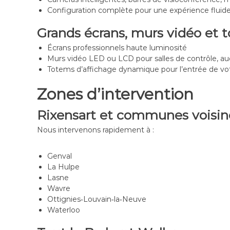
l
Configuration complète pour une expérience fluide
l
Grands écrans, murs vidéo et t
a
n
Écrans professionnels haute luminosité
c
Murs vidéo LED ou LCD pour salles de contrôle, aud
e
Totems d’affichage dynamique pour l’entrée de vo
Zones d’intervention
Rixensart et communes voisin
Nous intervenons rapidement à :
Genval
La Hulpe
Lasne
Wavre
Ottignies‑Louvain‑la‑Neuve
Waterloo