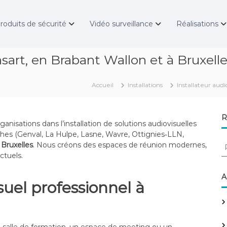
roduits de sécurité
Vidéo surveillance
Réalisations
nsart, en Brabant Wallon et à Bruxelle
Accueil
Installations
Installateur audi
R
anisations dans l’installation de solutions audiovisuelles
es (Genval, La Hulpe, Lasne, Wavre, Ottignies‑LLN,
R
à
Bruxelles
. Nous créons des espaces de réunion modernes,
e
ctuels.
c
h
A
suel professionnel à
e
r
c
h