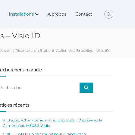
Installations
A propos
Contact
s – Visio ID
ovisuel à Rixensart, en Brabant Wallon et à Bruxelles – Visio ID
echercher un article
R
e
c
h
e
rticles récents
r
c
h
e
Protégez Votre Intérieur avec Discrétion : Découvrez la
r
Caméra Axis M3086-V Mic
CHIEF LSM1U Support mural pour Grand Ecran