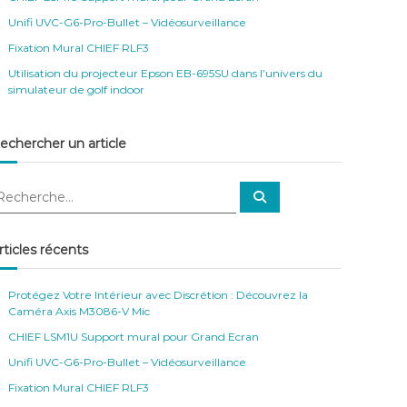
Unifi UVC-G6-Pro-Bullet – Vidéosurveillance
Fixation Mural CHIEF RLF3
Utilisation du projecteur Epson EB-695SU dans l’univers du
simulateur de golf indoor
echercher un article
R
e
c
h
e
rticles récents
r
c
h
e
Protégez Votre Intérieur avec Discrétion : Découvrez la
r
Caméra Axis M3086-V Mic
CHIEF LSM1U Support mural pour Grand Ecran
Unifi UVC-G6-Pro-Bullet – Vidéosurveillance
Fixation Mural CHIEF RLF3