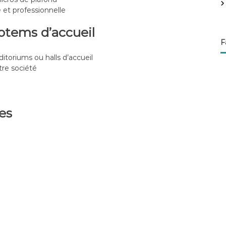
 et professionnelle
otems d’accueil
F
itoriums ou halls d’accueil
tre société
es