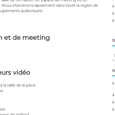
e salle de formation, un espace de meeting ou un
e
e. Nous intervenons rapidement dans toute la région de
r
équipements audiovisuels.
:
on et de meeting
R
R
e
c
h
A
eurs vidéo
e
r
la taille de la pièce
c
ux
h
e
r
:
eet
micros de plafond