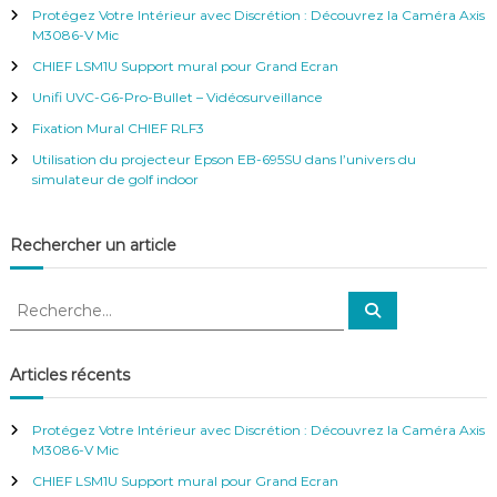
r
e
f
Protégez Votre Intérieur avec Discrétion : Découvrez la Caméra Axis
r
c
é
M3086-V Mic
h
r
CHIEF LSM1U Support mural pour Grand Ecran
e
e
r
n
Unifi UVC-G6-Pro-Bullet – Vidéosurveillance
c
:
Fixation Mural CHIEF RLF3
e
–
Utilisation du projecteur Epson EB-695SU dans l’univers du
V
simulateur de golf indoor
i
d
é
Rechercher un article
o
S
u
R
R
r
e
e
v
c
c
h
e
e
h
Articles récents
i
r
e
l
c
h
l
r
e
Protégez Votre Intérieur avec Discrétion : Découvrez la Caméra Axis
a
r
c
M3086-V Mic
n
h
c
CHIEF LSM1U Support mural pour Grand Ecran
e
e