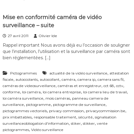
e
f
t
é
i
r
Mise en conformité caméra de vidéo
n
e
surveillance – suite
f
n
o
c
r
27 avril 2011
Olivier Ide
e
m
–
Rappel important Nous avons déjà eu l’occasion de souligner
a
V
que l’installation, l’utilisation et la surveillance par caméra sont
t
i
i
bien réglementées. […]
d
o
é
n
o
,
l
Pictogrammes
actualité de la vidéo surveillance
attestation
S
o
,
,
,
,
,
,
u
fiscale
autoccolants
autocollant
caméra
camera ip
camera sans fil
i
r
,
,
,
,
caméras de videosurveillance
caméras et enregistreur
cct 68
cctv
c
v
,
,
,
,
conforme
loi caméra
loi camera entreprise
loi camera lieu de travail
a
e
,
,
loi caméra surveillance
mois caméras
panneau camera de
m
i
,
,
,
surveillance
pictogramme
pictogramme de surveillance
é
l
,
,
,
r
pictogrammes vectoriels
privacy commission
privacycommission.be
l
a
,
,
,
a
prix imbattables
responsable traitement
sécurité
signalisation
d
n
,
,
,
surveillanceobliogation d'information
stiker
stikker
vente
e
c
,
pictogrammes
Vidéo surveillance
v
e