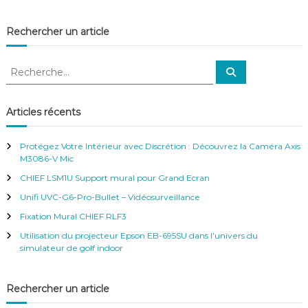
i
d
Rechercher un article
é
o
s
R
R
u
e
e
r
c
c
v
h
e
e
h
Articles récents
r
i
e
c
l
h
r
e
l
Protégez Votre Intérieur avec Discrétion : Découvrez la Caméra Axis
r
c
a
M3086-V Mic
h
n
CHIEF LSM1U Support mural pour Grand Ecran
e
c
e
r
Unifi UVC-G6-Pro-Bullet – Vidéosurveillance
:
Fixation Mural CHIEF RLF3
Utilisation du projecteur Epson EB-695SU dans l’univers du
simulateur de golf indoor
Rechercher un article