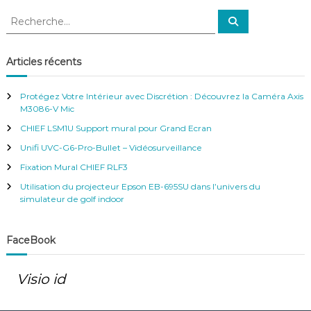
R
R
e
e
c
c
h
e
h
Articles récents
r
e
c
h
r
e
Protégez Votre Intérieur avec Discrétion : Découvrez la Caméra Axis
r
c
M3086-V Mic
h
CHIEF LSM1U Support mural pour Grand Ecran
e
r
Unifi UVC-G6-Pro-Bullet – Vidéosurveillance
:
Fixation Mural CHIEF RLF3
Utilisation du projecteur Epson EB-695SU dans l’univers du
simulateur de golf indoor
FaceBook
Visio id