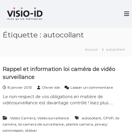
A
l
V
i
l
d
e
é
r
o
Étiquette :
autocollant
a
P
u
r
c
o
Accueil
autocollant
j
o
e
n
c
t
t
Rappel et information loi caméra de vidéo
e
i
surveillance
n
o
u
n
s
8 janvier 2013
Olivier Ide
Laisser un commentaire
–
u
V
Le non-respect de vos obligations en matière de
r
i
vidéosurveillance est davantage contrôlé ! lisez plus ….
R
d
a
é
p
o
,
,
,
Vidéo Caméra
Vidéo surveillance
autocollant
CPVP
loi
p
C
,
,
,
caméra
loi camera de surveillance
plainte caméra
privacy
e
o
l
,
commission
stikker
n