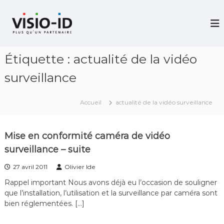
A
l
V
i
l
d
e
é
r
o
Étiquette :
actualité de la vidéo
a
P
u
r
surveillance
c
o
j
o
e
n
Accueil
actualité de la vidéo surveillance
c
t
t
e
i
n
o
Mise en conformité caméra de vidéo
u
n
surveillance – suite
–
V
27 avril 2011
Olivier Ide
i
d
Rappel important Nous avons déjà eu l’occasion de souligner
é
que l’installation, l’utilisation et la surveillance par caméra sont
o
bien réglementées. […]
C
o
n