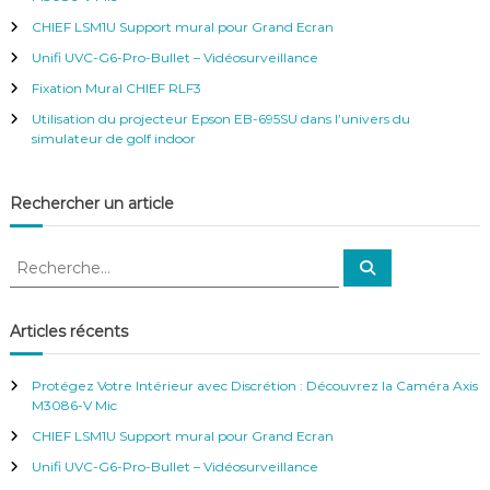
h
CHIEF LSM1U Support mural pour Grand Ecran
e
r
Unifi UVC-G6-Pro-Bullet – Vidéosurveillance
:
Fixation Mural CHIEF RLF3
Utilisation du projecteur Epson EB-695SU dans l’univers du
simulateur de golf indoor
Rechercher un article
R
R
e
e
c
c
h
e
h
Articles récents
r
e
c
h
r
e
Protégez Votre Intérieur avec Discrétion : Découvrez la Caméra Axis
r
c
M3086-V Mic
h
CHIEF LSM1U Support mural pour Grand Ecran
e
r
Unifi UVC-G6-Pro-Bullet – Vidéosurveillance
: