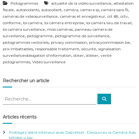
,
Pictogrammes
actualité de la vidéo surveillance
attestation
f
,
,
,
,
,
,
é
fiscale
autoccolants
autocollant
caméra
camera ip
camera sans fil
r
,
,
,
,
caméras de videosurveillance
caméras et enregistreur
cct 68
cctv
e
,
,
,
,
conforme
loi caméra
loi camera entreprise
loi camera lieu de travail
n
,
,
loi caméra surveillance
mois caméras
panneau camera de
c
,
,
,
surveillance
pictogramme
pictogramme de surveillance
e
,
,
,
pictogrammes vectoriels
privacy commission
privacycommission.be
–
,
,
,
V
prix imbattables
responsable traitement
sécurité
signalisation
i
,
,
,
surveillanceobliogation d'information
stiker
stikker
vente
d
,
pictogrammes
Vidéo surveillance
é
o
S
Rechercher un article
u
r
v
R
R
e
e
e
i
c
c
l
h
e
h
l
Articles récents
r
a
e
c
h
n
r
e
Protégez Votre Intérieur avec Discrétion : Découvrez la Caméra Axis
c
r
c
M3086-V Mic
e