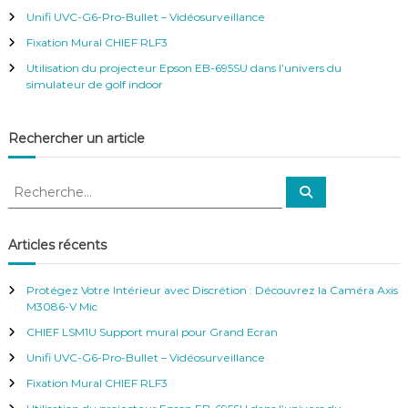
i
r
Unifi UVC-G6-Pro-Bullet – Vidéosurveillance
:
Fixation Mural CHIEF RLF3
o
Utilisation du projecteur Epson EB-695SU dans l’univers du
simulateur de golf indoor
n
d
Rechercher un article
e
R
R
e
e
s
c
c
h
e
h
Articles récents
r
a
e
c
h
r
e
Protégez Votre Intérieur avec Discrétion : Découvrez la Caméra Axis
r
r
c
M3086-V Mic
h
CHIEF LSM1U Support mural pour Grand Ecran
t
e
r
Unifi UVC-G6-Pro-Bullet – Vidéosurveillance
:
i
Fixation Mural CHIEF RLF3