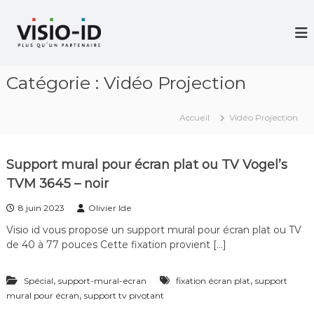
A
l
V
i
l
d
e
é
r
o
Catégorie :
Vidéo Projection
a
P
u
r
c
o
Accueil
Vidéo Projection
j
o
e
n
c
t
t
Support mural pour écran plat ou TV Vogel’s
e
i
TVM 3645 – noir
n
o
u
n
8 juin 2023
Olivier Ide
–
V
Visio id vous propose un support mural pour écran plat ou TV
i
de 40 à 77 pouces Cette fixation provient […]
d
é
o
,
,
Spécial
support-mural-ecran
fixation écran plat
support
C
,
mural pour écran
support tv pivotant
o
n