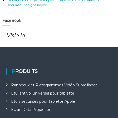
Utilisation du projecteur Epson EB-695SU dans l’univers du
c
simulateur de golf indoor
l
FaceBook
e
Visio id
s
PRODUITS
Panneaux et Pictogrammes Vidéo Surveillance
Etui antivol universel pour tablette
Etuis sécurisés pour tablette Apple
Ecran Data Projection