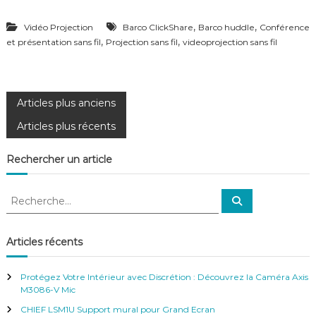
,
,
Vidéo Projection
Barco ClickShare
Barco huddle
Conférence
,
,
et présentation sans fil
Projection sans fil
videoprojection sans fil
N
Articles plus anciens
Articles plus récents
a
Rechercher un article
v
R
i
R
e
e
c
c
g
h
e
h
Articles récents
r
e
c
a
h
r
e
Protégez Votre Intérieur avec Discrétion : Découvrez la Caméra Axis
r
c
t
M3086-V Mic
h
CHIEF LSM1U Support mural pour Grand Ecran
e