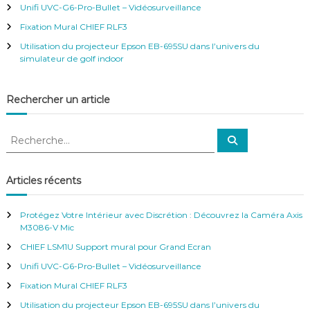
r
Unifi UVC-G6-Pro-Bullet – Vidéosurveillance
:
Fixation Mural CHIEF RLF3
Utilisation du projecteur Epson EB-695SU dans l’univers du
simulateur de golf indoor
Rechercher un article
R
R
e
e
c
c
h
e
h
Articles récents
r
e
c
h
r
e
Protégez Votre Intérieur avec Discrétion : Découvrez la Caméra Axis
r
c
M3086-V Mic
h
CHIEF LSM1U Support mural pour Grand Ecran
e
r
Unifi UVC-G6-Pro-Bullet – Vidéosurveillance
:
Fixation Mural CHIEF RLF3
Utilisation du projecteur Epson EB-695SU dans l’univers du