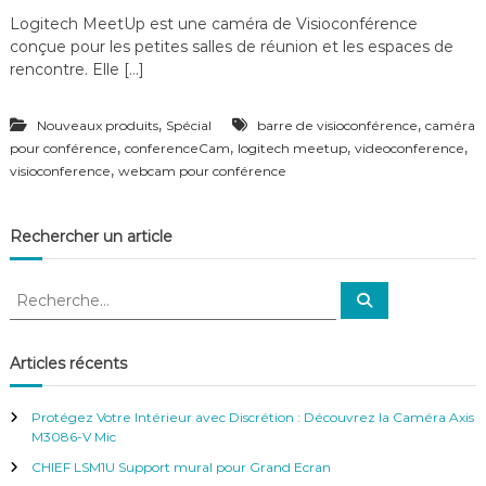
Logitech MeetUp est une caméra de Visioconférence
conçue pour les petites salles de réunion et les espaces de
rencontre. Elle […]
,
,
Nouveaux produits
Spécial
barre de visioconférence
caméra
,
,
,
,
pour conférence
conferenceCam
logitech meetup
videoconference
,
visioconference
webcam pour conférence
Rechercher un article
R
R
e
e
c
c
h
e
h
Articles récents
r
e
c
h
r
e
Protégez Votre Intérieur avec Discrétion : Découvrez la Caméra Axis
r
c
M3086-V Mic
h
CHIEF LSM1U Support mural pour Grand Ecran
e