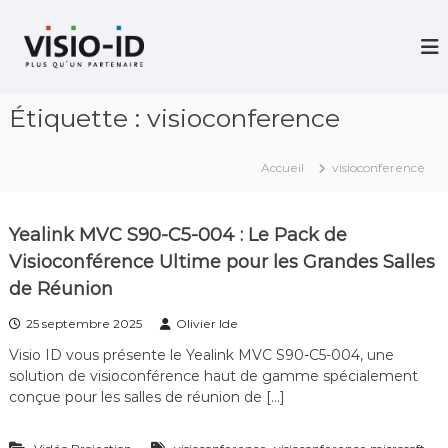
A
l
V
i
l
d
e
é
r
o
Étiquette :
visioconference
a
P
u
r
c
o
Accueil
visioconference
j
o
e
n
c
t
t
Yealink MVC S90-C5-004 : Le Pack de
e
i
Visioconférence Ultime pour les Grandes Salles
n
o
u
n
de Réunion
–
V
25 septembre 2025
Olivier Ide
i
d
Visio ID vous présente le Yealink MVC S90-C5-004, une
é
solution de visioconférence haut de gamme spécialement
o
conçue pour les salles de réunion de […]
C
o
n