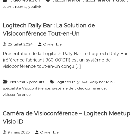
,
Vidéo Projection
visioconference
visioconference microsoft
f
,
teams rooms
yealink
é
r
e
Logitech Rally Bar : La Solution de
n
c
Visioconférence Tout-en-Un
e
–
25 juillet 2024
Olivier Ide
V
i
Présentation de la Logitech Rally Bar Le Logitech Rally Bar
d
(référence fabricant 960-001311) est un système de
é
visioconférence tout-en-un conçu […]
o
S
u
,
,
Nouveaux produits
logitech rally BAr
Rally bar Mini
r
,
,
spécialiste Visioconférence
systéme de vidéo conférence
v
visioconference
e
i
l
l
Caméra de Visioconférence – Logitech Meetup
a
Visio ID
n
c
9 mars 2023
Olivier Ide
e