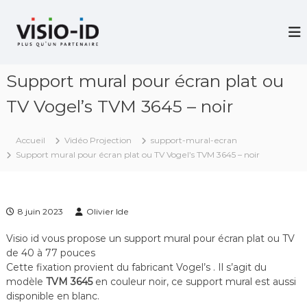
A
l
V
i
l
d
e
é
r
o
Support mural pour écran plat ou
a
P
u
r
TV Vogel’s TVM 3645 – noir
c
o
j
o
e
n
Accueil
Vidéo Projection
support-mural-ecran
c
t
Support mural pour écran plat ou TV Vogel’s TVM 3645 – noir
t
e
i
n
o
u
n
–
8 juin 2023
Olivier Ide
V
i
Visio id vous propose un support mural pour écran plat ou TV
d
de 40 à 77 pouces
é
Cette fixation provient du fabricant Vogel’s . Il s’agit du
o
C
modèle
TVM 3645
en couleur noir, ce support mural est aussi
o
disponible en blanc.
n