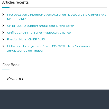
’
e
h
Articles récents
r
e
c
h
a
r
e
Protégez Votre Intérieur avec Discrétion : Découvrez la Caméra Axis
r
c
M3086-V Mic
h
r
CHIEF LSM1U Support mural pour Grand Ecran
e
r
Unifi UVC-G6-Pro-Bullet – Vidéosurveillance
t
:
Fixation Mural CHIEF RLF3
i
Utilisation du projecteur Epson EB-695SU dans l’univers du
simulateur de golf indoor
c
FaceBook
l
e
Visio id