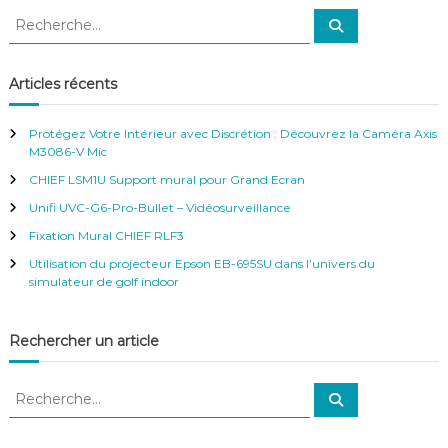
i
R
R
e
e
g
c
c
h
e
h
Articles récents
r
a
e
c
h
r
e
t
Protégez Votre Intérieur avec Discrétion : Découvrez la Caméra Axis
r
c
M3086-V Mic
h
i
CHIEF LSM1U Support mural pour Grand Ecran
e
r
Unifi UVC-G6-Pro-Bullet – Vidéosurveillance
o
:
Fixation Mural CHIEF RLF3
Utilisation du projecteur Epson EB-695SU dans l’univers du
n
simulateur de golf indoor
d
Rechercher un article
e
R
R
l
e
e
c
c
h