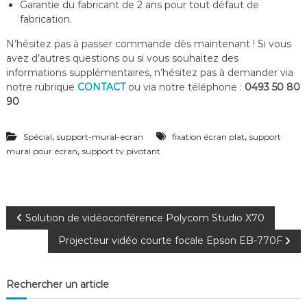
Garantie du fabricant de 2 ans pour tout défaut de
fabrication.
N’hésitez pas à passer commande dès maintenant ! Si vous
avez d’autres questions ou si vous souhaitez des
informations supplémentaires, n’hésitez pas à demander via
notre rubrique
CONTACT
ou via notre téléphone :
0493 50 80
90
,
,
Spécial
support-mural-ecran
fixation écran plat
support
,
mural pour écran
support tv pivotant
N
Solution de vidéoconférence Polycom Studio X70
Projecteur vidéo courte focale Epson EB-770F
a
v
Rechercher un article