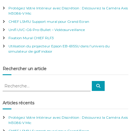
h
r
e
Protégez Votre Intérieur avec Discrétion : Découvrez la Caméra Axis
r
c
M3086-V Mic
h
CHIEF LSM1U Support mural pour Grand Ecran
e
r
Unifi UVC-G6-Pro-Bullet – Vidéosurveillance
:
Fixation Mural CHIEF RLF3
Utilisation du projecteur Epson EB-695SU dans l’univers du
simulateur de golf indoor
Rechercher un article
R
R
e
e
c
c
h
e
h
Articles récents
r
e
c
h
r
e
Protégez Votre Intérieur avec Discrétion : Découvrez la Caméra Axis
r
c
M3086-V Mic
h
CHIEF LSM1U Support mural pour Grand Ecran