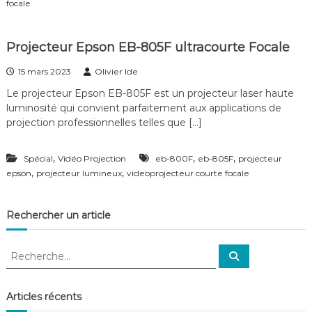
focale
f
é
r
Projecteur Epson EB-805F ultracourte Focale
e
n
15 mars 2023
Olivier Ide
c
e
Le projecteur Epson EB-805F est un projecteur laser haute
–
luminosité qui convient parfaitement aux applications de
V
projection professionnelles telles que […]
i
d
é
,
,
,
Spécial
Vidéo Projection
eb-800F
eb-805F
projecteur
o
,
S
,
epson
projecteur lumineux
videoprojecteur courte focale
u
r
v
Rechercher un article
e
i
l
R
R
l
e
e
a
c
c
h
n
e
h
Articles récents
c
r
e
c
e