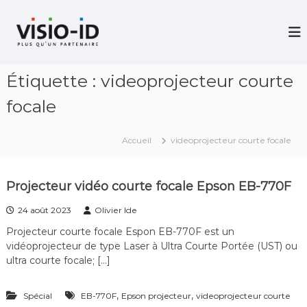
A
l
V
i
l
d
e
é
r
o
Étiquette :
videoprojecteur courte
a
P
u
r
focale
c
o
j
o
e
n
Accueil
videoprojecteur courte focale
c
t
t
e
i
n
o
Projecteur vidéo courte focale Epson EB-770F
u
n
–
24 août 2023
Olivier Ide
V
i
Projecteur courte focale Espon EB-770F est un
d
vidéoprojecteur de type Laser à Ultra Courte Portée (UST) ou
é
ultra courte focale; […]
o
C
o
,
,
Spécial
EB-770F
Epson projecteur
videoprojecteur courte
n