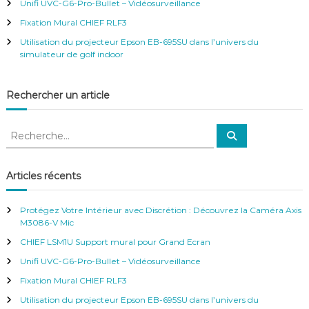
r
Unifi UVC-G6-Pro-Bullet – Vidéosurveillance
:
Fixation Mural CHIEF RLF3
Utilisation du projecteur Epson EB-695SU dans l’univers du
simulateur de golf indoor
Rechercher un article
R
R
e
e
c
c
h
e
h
Articles récents
r
e
c
h
r
e
Protégez Votre Intérieur avec Discrétion : Découvrez la Caméra Axis
r
c
M3086-V Mic
h
CHIEF LSM1U Support mural pour Grand Ecran
e
r
Unifi UVC-G6-Pro-Bullet – Vidéosurveillance
:
Fixation Mural CHIEF RLF3
Utilisation du projecteur Epson EB-695SU dans l’univers du