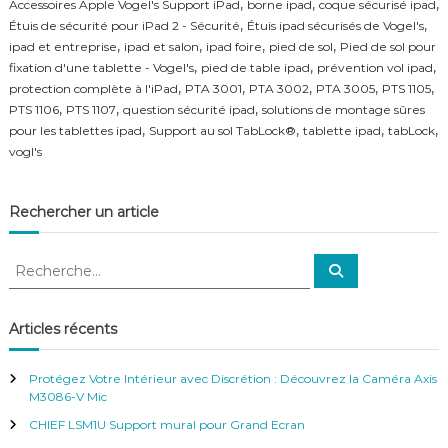
,
,
,
Accessoires Apple Vogel's Support iPad
borne ipad
coque sécurisé ipad
f
,
,
Étuis de sécurité pour iPad 2 - Sécurité
Étuis ipad sécurisés de Vogel's
é
,
,
,
,
ipad et entreprise
ipad et salon
ipad foire
pied de sol
Pied de sol pour
r
,
,
,
e
fixation d'une tablette - Vogel's
pied de table ipad
prévention vol ipad
n
,
,
,
,
,
protection complète à l'iPad
PTA 3001
PTA 3002
PTA 3005
PTS 1105
c
,
,
,
PTS 1106
PTS 1107
question sécurité ipad
solutions de montage sûres
e
,
,
,
,
pour les tablettes ipad
Support au sol TabLock®
tablette ipad
tabLock
–
vogl's
V
i
d
Rechercher un article
é
o
S
R
u
R
e
e
r
c
v
c
h
e
e
h
Articles récents
r
i
e
c
l
h
r
e
l
Protégez Votre Intérieur avec Discrétion : Découvrez la Caméra Axis
r
c
a
M3086-V Mic
h
n
CHIEF LSM1U Support mural pour Grand Ecran
c
e
e