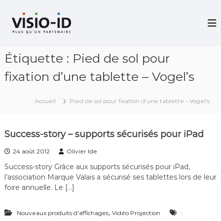
A
l
V
i
l
d
e
é
r
o
Étiquette :
Pied de sol pour
a
P
u
r
fixation d’une tablette – Vogel’s
c
o
j
o
e
n
Accueil
Pied de sol pour fixation d'une tablette - Vogel's
c
t
t
e
i
n
o
Success-story – supports sécurisés pour iPad
u
n
–
24 août 2012
Olivier Ide
V
i
Success-story Grâce aux supports sécurisés pour iPad,
d
l’association Marque Valais a sécurisé ses tablettes lors de leur
é
foire annuelle. Le […]
o
C
o
,
Nouveaux produits d'affichages
Vidéo Projection
:
n