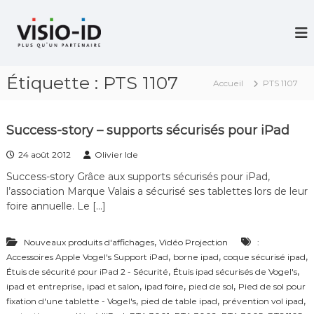
A
l
V
i
l
d
e
é
r
o
Étiquette :
PTS 1107
a
P
Accueil
PTS 1107
u
r
c
o
j
o
Success-story – supports sécurisés pour iPad
e
n
c
t
24 août 2012
Olivier Ide
t
e
i
Success-story Grâce aux supports sécurisés pour iPad,
n
o
l’association Marque Valais a sécurisé ses tablettes lors de leur
u
n
foire annuelle. Le […]
–
V
i
,
Nouveaux produits d'affichages
Vidéo Projection
:
d
,
,
,
Accessoires Apple Vogel's Support iPad
borne ipad
coque sécurisé ipad
é
,
,
Étuis de sécurité pour iPad 2 - Sécurité
Étuis ipad sécurisés de Vogel's
o
,
C
,
,
,
ipad et entreprise
ipad et salon
ipad foire
pied de sol
Pied de sol pour
o
,
,
,
fixation d'une tablette - Vogel's
pied de table ipad
prévention vol ipad
n