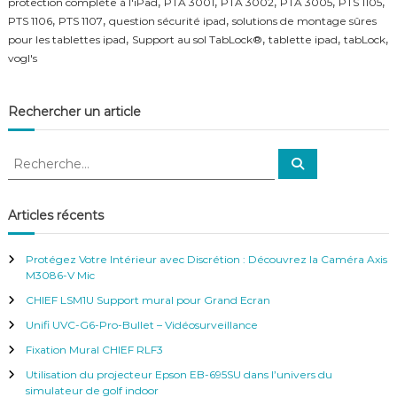
,
,
,
,
,
protection complète à l'iPad
PTA 3001
PTA 3002
PTA 3005
PTS 1105
f
,
,
,
PTS 1106
PTS 1107
question sécurité ipad
solutions de montage sûres
é
,
,
,
,
pour les tablettes ipad
Support au sol TabLock®
tablette ipad
tabLock
r
vogl's
e
n
c
e
Rechercher un article
–
V
R
i
R
d
e
e
c
é
c
h
o
e
h
Articles récents
S
r
e
c
u
h
r
r
e
Protégez Votre Intérieur avec Discrétion : Découvrez la Caméra Axis
r
c
v
M3086-V Mic
e
h
i
CHIEF LSM1U Support mural pour Grand Ecran
e
l
r
Unifi UVC-G6-Pro-Bullet – Vidéosurveillance
l
:
a
Fixation Mural CHIEF RLF3
n
Utilisation du projecteur Epson EB-695SU dans l’univers du
c
simulateur de golf indoor
e