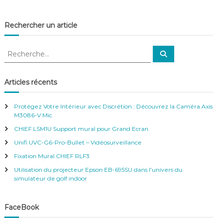
Rechercher un article
R
R
e
e
c
c
h
e
h
Articles récents
r
e
c
h
r
e
Protégez Votre Intérieur avec Discrétion : Découvrez la Caméra Axis
r
c
M3086-V Mic
h
CHIEF LSM1U Support mural pour Grand Ecran
e
r
Unifi UVC-G6-Pro-Bullet – Vidéosurveillance
:
Fixation Mural CHIEF RLF3
Utilisation du projecteur Epson EB-695SU dans l’univers du
simulateur de golf indoor
FaceBook