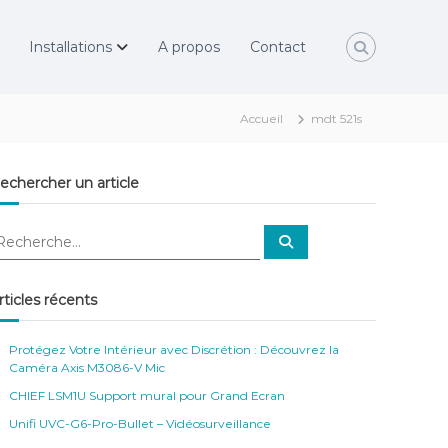
Installations
A propos
Contact
Accueil
mdt 521s
echercher un article
R
e
c
h
e
rticles récents
r
c
h
e
Protégez Votre Intérieur avec Discrétion : Découvrez la
r
Caméra Axis M3086-V Mic
CHIEF LSM1U Support mural pour Grand Ecran
Unifi UVC-G6-Pro-Bullet – Vidéosurveillance