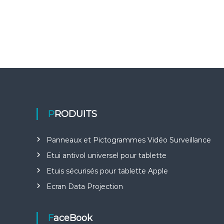
l
l
a
n
c
e
PRODUITS
Panneaux et Pictogrammes Vidéo Surveillance
Etui antivol universel pour tablette
Etuis sécurisés pour tablette Apple
Ecran Data Projection
FaceBook