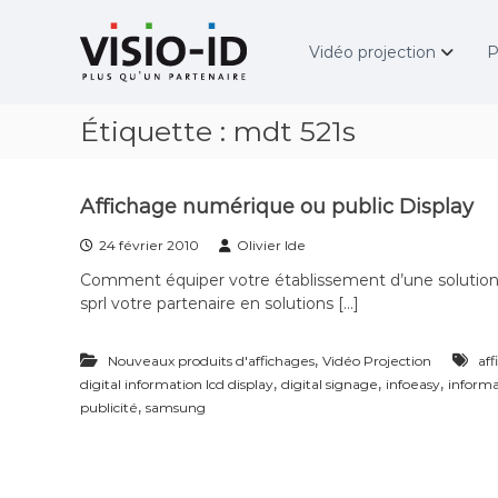
A
V
l
i
Vidéo projection
P
l
d
e
é
r
o
Étiquette :
mdt 521s
a
P
u
r
c
o
o
j
Affichage numérique ou public Display
n
e
t
c
24 février 2010
Olivier Ide
e
t
Comment équiper votre établissement d’une solution d
n
i
sprl votre partenaire en solutions […]
u
o
n
,
–
Nouveaux produits d'affichages
Vidéo Projection
af
,
,
,
V
digital information lcd display
digital signage
infoeasy
informa
,
i
publicité
samsung
d
é
o