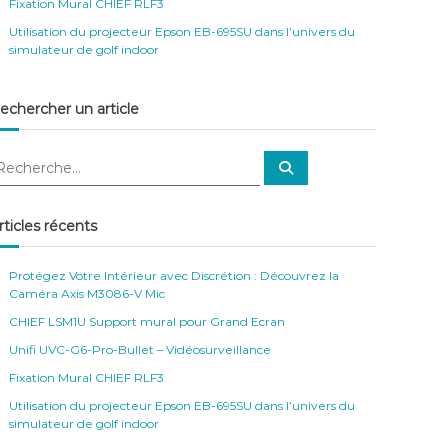
Fixation Mural CHIEF RLF3
Utilisation du projecteur Epson EB-695SU dans l’univers du
simulateur de golf indoor
echercher un article
R
e
c
h
e
rticles récents
r
c
h
e
Protégez Votre Intérieur avec Discrétion : Découvrez la
r
Caméra Axis M3086-V Mic
CHIEF LSM1U Support mural pour Grand Ecran
Unifi UVC-G6-Pro-Bullet – Vidéosurveillance
Fixation Mural CHIEF RLF3
Utilisation du projecteur Epson EB-695SU dans l’univers du
simulateur de golf indoor