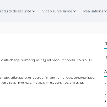
roduits de sécurité
Vidéo surveillance
Réalisations
R
R
’affichage numérique ? Quel produit choisir ? Visio ID
e
c
h
A
e
,
,
,
,
fichage
affichage et diffusion
affichage numérique
contenu vidéo
r
,
,
,
,
,
,
,
tion display
mdt 421s
mdt 521s
mitsubishi
nec
philips
plv
c
h
e
r
: