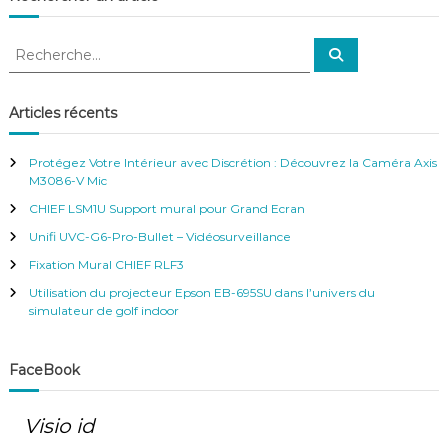
R
R
e
e
c
c
h
e
h
Articles récents
r
e
c
h
r
e
Protégez Votre Intérieur avec Discrétion : Découvrez la Caméra Axis
r
c
M3086-V Mic
h
CHIEF LSM1U Support mural pour Grand Ecran
e
r
Unifi UVC-G6-Pro-Bullet – Vidéosurveillance
:
Fixation Mural CHIEF RLF3
Utilisation du projecteur Epson EB-695SU dans l’univers du
simulateur de golf indoor
FaceBook
Visio id