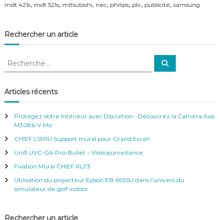
,
,
,
,
,
,
,
mdt 421s
mdt 521s
mitsubishi
nec
philips
plv
publicité
samsung
f
é
r
e
Rechercher un article
n
c
R
e
R
–
e
e
c
V
c
h
i
e
h
Articles récents
r
d
e
c
é
h
r
o
e
Protégez Votre Intérieur avec Discrétion : Découvrez la Caméra Axis
r
c
S
M3086-V Mic
u
h
CHIEF LSM1U Support mural pour Grand Ecran
r
e
v
r
Unifi UVC-G6-Pro-Bullet – Vidéosurveillance
e
:
i
Fixation Mural CHIEF RLF3
l
Utilisation du projecteur Epson EB-695SU dans l’univers du
l
simulateur de golf indoor
a
n
c
Rechercher un article
e