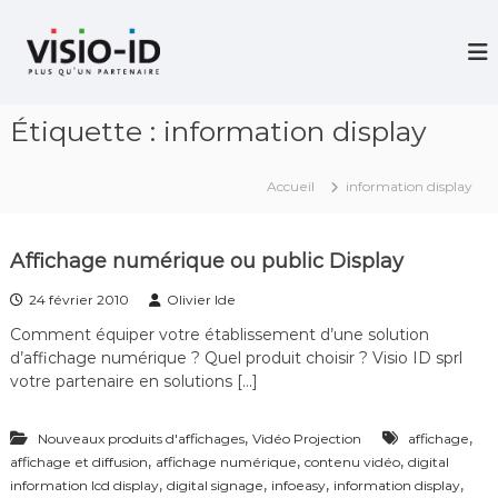
A
l
V
i
l
d
e
é
r
o
Étiquette :
information display
a
P
u
r
c
o
Accueil
information display
j
o
e
n
c
t
t
Affichage numérique ou public Display
e
i
n
o
24 février 2010
Olivier Ide
u
n
–
Comment équiper votre établissement d’une solution
V
d’affichage numérique ? Quel produit choisir ? Visio ID sprl
i
votre partenaire en solutions […]
d
é
o
,
,
Nouveaux produits d'affichages
Vidéo Projection
affichage
C
,
,
,
affichage et diffusion
affichage numérique
contenu vidéo
digital
o
,
,
,
,
information lcd display
digital signage
infoeasy
information display
n