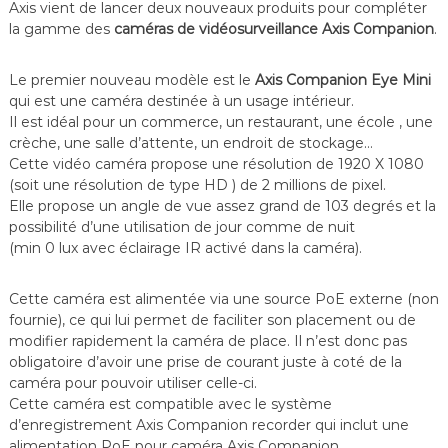
Axis vient de lancer deux nouveaux produits pour compléter
f
la gamme des
caméras de vidéosurveillance Axis Companion
.
é
r
e
Le premier nouveau modèle est le
Axis Companion Eye Mini
n
qui est une caméra destinée à un usage intérieur.
c
Il est idéal pour un commerce, un restaurant, une école , une
e
–
crèche, une salle d’attente, un endroit de stockage…
V
Cette vidéo caméra propose une résolution de 1920 X 1080
i
(soit une résolution de type HD ) de 2 millions de pixel.
d
Elle propose un angle de vue assez grand de 103 degrés et la
é
possibilité d’une utilisation de jour comme de nuit
o
(min 0 lux avec éclairage IR activé dans la caméra).
S
u
r
Cette caméra est alimentée via une source PoE externe (non
v
fournie), ce qui lui permet de faciliter son placement ou de
e
i
modifier rapidement la caméra de place. Il n’est donc pas
l
obligatoire d’avoir une prise de courant juste à coté de la
l
caméra pour pouvoir utiliser celle-ci.
a
Cette caméra est compatible avec le système
n
d’enregistrement Axis Companion recorder qui inclut une
c
alimentation PoE pour caméra Axis Companion.
e