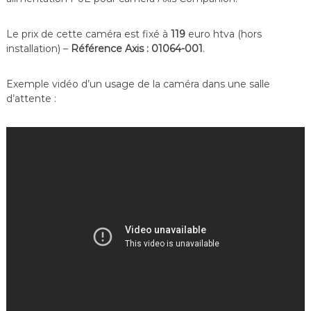
Le prix de cette caméra est fixé à
119
euro htva (hors
installation) –
Référence Axis : 01064-001
.
Exemple vidéo d’un usage de la caméra dans une salle
d’attente :