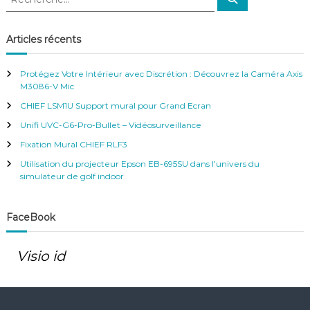
l
e
e
c
c
h
’
e
h
Articles récents
r
e
c
h
a
r
e
Protégez Votre Intérieur avec Discrétion : Découvrez la Caméra Axis
r
c
M3086-V Mic
h
r
CHIEF LSM1U Support mural pour Grand Ecran
e
r
Unifi UVC-G6-Pro-Bullet – Vidéosurveillance
t
:
Fixation Mural CHIEF RLF3
i
Utilisation du projecteur Epson EB-695SU dans l’univers du
simulateur de golf indoor
c
FaceBook
l
e
Visio id