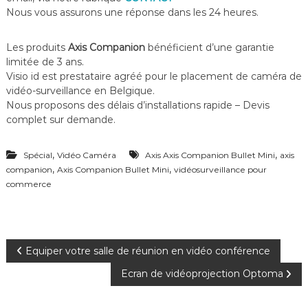
Nous vous assurons une réponse dans les 24 heures.
Les produits
Axis Companion
bénéficient d’une garantie
limitée de 3 ans.
Visio id est prestataire agréé pour le placement de caméra de
vidéo-surveillance en Belgique.
Nous proposons des délais d’installations rapide – Devis
complet sur demande.
,
,
Spécial
Vidéo Caméra
Axis Axis Companion Bullet Mini
axis
,
,
companion
Axis Companion Bullet Mini
vidéosurveillance pour
commerce
N
Equiper votre salle de réunion en vidéo conférence
Ecran de vidéoprojection Optoma
a