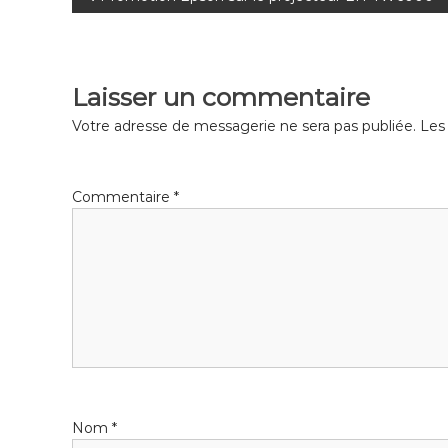
N
a
v
Laisser un commentaire
i
Votre adresse de messagerie ne sera pas publiée.
Les
g
Commentaire
*
a
t
i
o
n
Nom
*