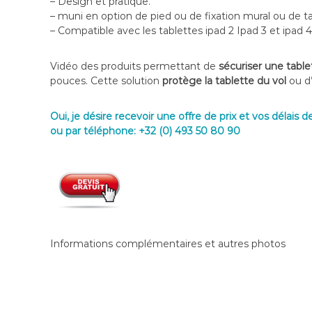
– Design et pratique.
C
– muni en option de pied ou de fixation mural ou de ta
o
– Compatible avec les tablettes ipad 2 Ipad 3 et ipad 
n
f
é
Vidéo des produits permettant de
sécuriser une tabl
r
pouces. Cette solution
protège la tablette du vol
ou d
e
n
Oui, je désire recevoir une offre de prix et vos délais de
c
ou par téléphone: +32 (0) 493 50 80 90
e
–
V
i
d
é
o
S
Informations complémentaires et autres photos
u
r
v
e
i