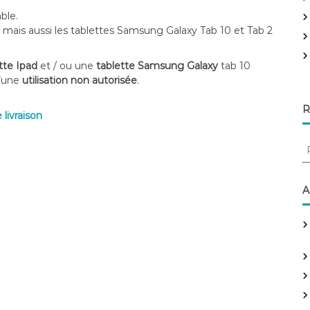
e
ble.
r
4 mais aussi les tablettes Samsung Galaxy Tab 10 et Tab 2
:
ette Ipad
et / ou une
tablette Samsung Galaxy
tab 10
’une
utilisation non autorisée
.
R
 livraison
R
e
c
h
A
e
r
c
h
e
r
: