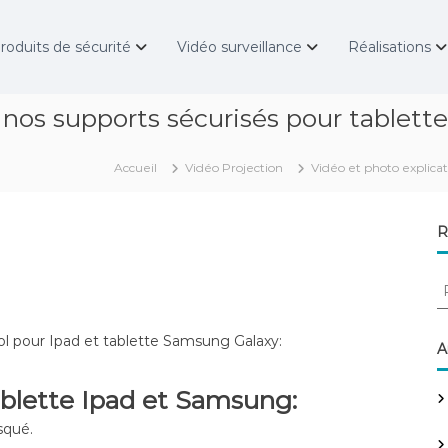
roduits de sécurité
Vidéo surveillance
Réalisations
e nos supports sécurisés pour tablet
Accueil
Vidéo Projection
Vidéo et photo explica
R
R
e
c
ol pour Ipad et tablette Samsung Galaxy:
h
A
e
r
ablette Ipad et Samsung:
c
squé.
h