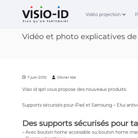
A
V
l
i
Vidéo projection
P
l
d
e
é
r
o
Vidéo et photo explicatives d
a
P
u
r
c
o
o
j
n
e
t
c
e
t
7 juin 2012
Olivier Ide
n
i
u
o
Visio id sprl vous propose des nouveaux produits:
n
–
Supports sécurisés pour iPad et Samsung – Etui antiv
V
i
d
Des supports sécurisés pour t
é
– Avec bouton home accessible ou bouton home ma
o