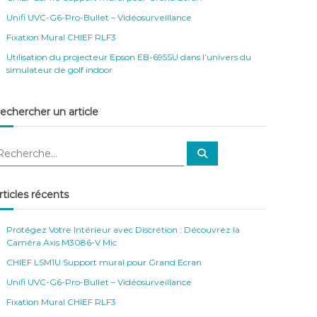
Unifi UVC-G6-Pro-Bullet – Vidéosurveillance
Fixation Mural CHIEF RLF3
Utilisation du projecteur Epson EB-695SU dans l’univers du
simulateur de golf indoor
echercher un article
R
e
c
h
e
rticles récents
r
c
h
e
Protégez Votre Intérieur avec Discrétion : Découvrez la
r
Caméra Axis M3086-V Mic
CHIEF LSM1U Support mural pour Grand Ecran
Unifi UVC-G6-Pro-Bullet – Vidéosurveillance
Fixation Mural CHIEF RLF3