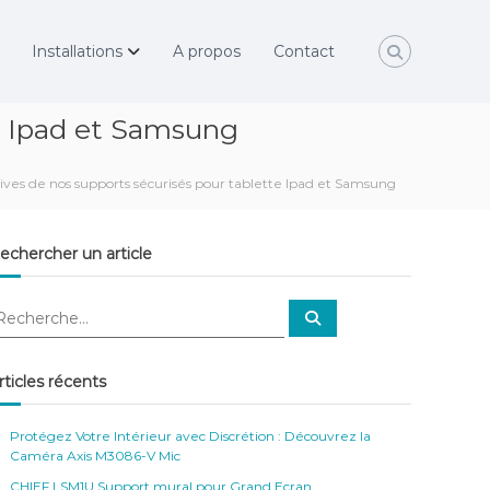
Installations
A propos
Contact
te Ipad et Samsung
tives de nos supports sécurisés pour tablette Ipad et Samsung
echercher un article
R
e
c
h
e
rticles récents
r
c
h
e
Protégez Votre Intérieur avec Discrétion : Découvrez la
r
Caméra Axis M3086-V Mic
CHIEF LSM1U Support mural pour Grand Ecran