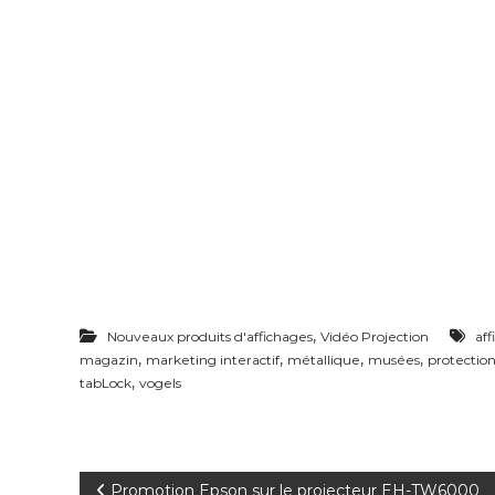
l
l
a
n
c
e
,
Nouveaux produits d'affichages
Vidéo Projection
af
,
,
,
,
magazin
marketing interactif
métallique
musées
protection
,
tabLock
vogels
Promotion Epson sur le projecteur EH-TW6000