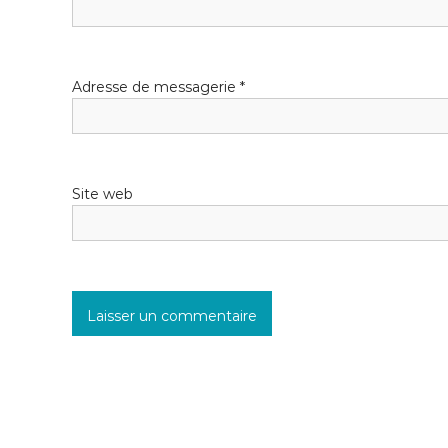
d
e
l
Adresse de messagerie
*
’
a
Site web
r
t
i
c
l