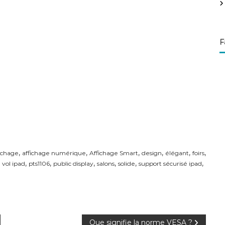
F
,
,
,
,
,
,
fichage
affichage numérique
Affichage Smart
design
élégant
foirs
,
,
,
,
,
,
 vol ipad
pts1106
public display
salons
solide
support sécurisé ipad
Que signifie la norme VESA ?