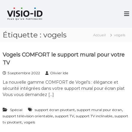
A
l
V
i
l
d
e
é
r
o
Étiquette :
vogels
a
P
Accueil
vogels
u
r
c
o
j
o
Vogels COMFORT le support mural pour votre
e
n
c
TV
t
t
e
i
5 septembre 2022
Olivier Ide
n
o
La nouvelle gamme COMFORT de Vogel’s : élégance et
u
n
sécurité intégrées dans votre support mural pour écran plat
–
V
Vous vous demandez […]
i
d
é
,
,
Spécial
support écran pivotant
support mural pour écran
o
,
,
,
support télévision orientable
support TV
support TV inclinable
support
C
,
tv pivotant
vogels
o
n