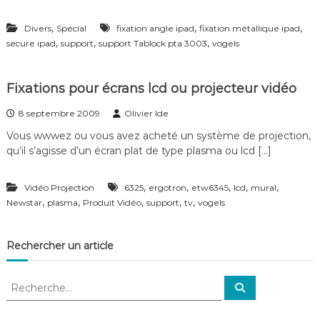
c
a
,
,
,
t
Divers
Spécial
fixation angle ipad
fixation métallique ipad
i
,
,
,
secure ipad
support
support Tablock pta 3003
vogels
v
e
s
Fixations pour écrans lcd ou projecteur vidéo
d
e
8 septembre 2009
Olivier Ide
n
o
Vous wwwez ou vous avez acheté un système de projection,
s
qu’il s’agisse d’un écran plat de type plasma ou lcd […]
s
u
p
,
,
,
,
,
Vidéo Projection
6325
ergotron
etw6345
lcd
mural
p
,
,
,
,
,
Newstar
plasma
Produit Vidéo
support
tv
vogels
o
r
t
Rechercher un article
s
s
é
R
c
R
e
e
u
c
c
r
h