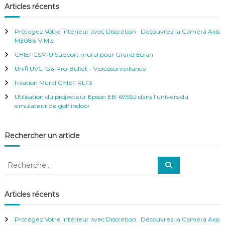
e
i
h
Articles récents
r
s
e
c
é
h
r
e
s
Protégez Votre Intérieur avec Discrétion : Découvrez la Caméra Axis
r
c
p
M3086-V Mic
h
o
CHIEF LSM1U Support mural pour Grand Ecran
e
u
r
r
Unifi UVC-G6-Pro-Bullet – Vidéosurveillance
t
:
Fixation Mural CHIEF RLF3
a
b
Utilisation du projecteur Epson EB-695SU dans l’univers du
l
simulateur de golf indoor
e
t
t
Rechercher un article
e
I
p
R
R
a
e
e
d
c
c
h
e
e
h
t
Articles récents
r
S
e
c
h
a
r
e
Protégez Votre Intérieur avec Discrétion : Découvrez la Caméra Axis
m
r
c