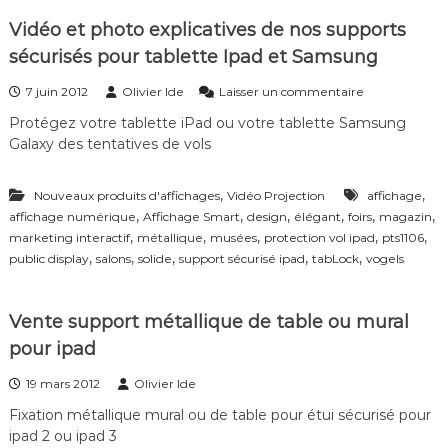
f
Vidéo et photo explicatives de nos supports
é
r
sécurisés pour tablette Ipad et Samsung
e
n
s
7 juin 2012
Olivier Ide
Laisser un commentaire
c
u
e
Protégez votre tablette iPad ou votre tablette Samsung
r
–
Galaxy des tentatives de vols
V
V
i
i
d
d
,
,
Nouveaux produits d'affichages
Vidéo Projection
affichage
é
é
,
,
,
,
,
,
affichage numérique
Affichage Smart
design
élégant
foirs
o
magazin
o
e
,
,
,
,
,
marketing interactif
métallique
musées
protection vol ipad
pts1106
S
t
,
,
,
,
,
public display
salons
solide
support sécurisé ipad
tabLock
vogels
u
p
r
h
v
o
Vente support métallique de table ou mural
e
t
i
o
pour ipad
l
e
l
x
19 mars 2012
Olivier Ide
a
p
n
Fixation métallique mural ou de table pour étui sécurisé pour
l
c
i
ipad 2 ou ipad 3
e