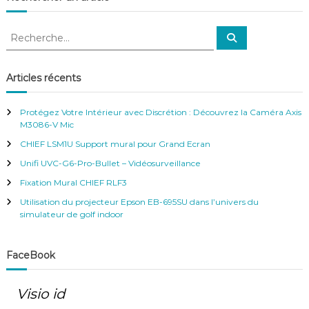
R
R
e
e
c
c
h
e
h
Articles récents
r
e
c
h
r
e
Protégez Votre Intérieur avec Discrétion : Découvrez la Caméra Axis
r
c
M3086-V Mic
h
CHIEF LSM1U Support mural pour Grand Ecran
e
r
Unifi UVC-G6-Pro-Bullet – Vidéosurveillance
:
Fixation Mural CHIEF RLF3
Utilisation du projecteur Epson EB-695SU dans l’univers du
simulateur de golf indoor
FaceBook
Visio id