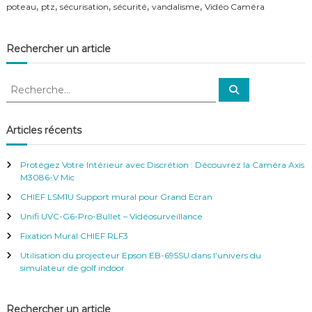
,
,
,
,
,
poteau
ptz
sécurisation
sécurité
vandalisme
Vidéo Caméra
f
é
r
e
Rechercher un article
n
c
R
e
R
–
e
e
c
V
c
h
i
e
h
Articles récents
r
d
e
c
é
h
r
o
e
Protégez Votre Intérieur avec Discrétion : Découvrez la Caméra Axis
r
c
S
M3086-V Mic
u
h
CHIEF LSM1U Support mural pour Grand Ecran
r
e
v
r
Unifi UVC-G6-Pro-Bullet – Vidéosurveillance
e
:
i
Fixation Mural CHIEF RLF3
l
Utilisation du projecteur Epson EB-695SU dans l’univers du
l
simulateur de golf indoor
a
n
c
Rechercher un article
e