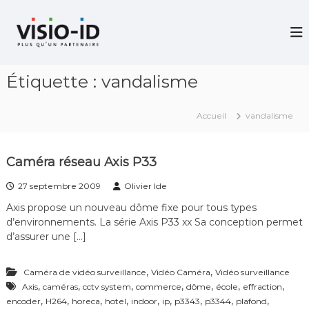
A
l
V
i
l
d
e
é
r
o
Étiquette :
vandalisme
a
P
u
r
c
o
Accueil
vandalisme
j
o
e
n
c
t
t
Caméra réseau Axis P33
e
i
n
o
27 septembre 2009
Olivier Ide
u
n
–
Axis propose un nouveau dôme fixe pour tous types
V
d’environnements. La série Axis P33 xx Sa conception permet
i
d’assurer une […]
d
é
o
,
,
Caméra de vidéo surveillance
Vidéo Caméra
Vidéo surveillance
C
,
,
,
,
,
,
,
Axis
caméras
cctv system
commerce
dôme
école
effraction
o
,
,
,
,
,
,
,
,
,
encoder
H264
horeca
hotel
indoor
ip
p3343
p3344
plafond
n