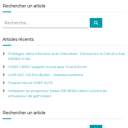
f
Rechercher un article
é
r
e
R
R
n
e
e
c
c
c
h
e
e
h
Articles récents
–
r
e
c
V
h
r
i
e
Protégez Votre Intérieur avec Discrétion : Découvrez la Caméra Axis
d
r
c
M3086-V Mic
é
h
o
CHIEF LSM1U Support mural pour Grand Ecran
e
S
r
Unifi UVC-G6-Pro-Bullet – Vidéosurveillance
u
:
r
Fixation Mural CHIEF RLF3
v
Utilisation du projecteur Epson EB-695SU dans l’univers du
e
simulateur de golf indoor
i
l
l
a
Rechercher un article
n
c
R
e