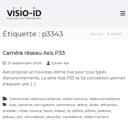
A
l
V
i
l
d
e
é
r
o
Étiquette :
p3343
a
P
Accueil
p3343
u
r
c
o
j
o
Caméra réseau Axis P33
e
n
c
t
27 septembre 2009
Olivier Ide
t
e
i
Axis propose un nouveau dôme fixe pour tous types
n
o
d’environnements. La série Axis P33 xx Sa conception permet
u
n
d’assurer une […]
–
V
i
,
,
Caméra de vidéo surveillance
Vidéo Caméra
Vidéo surveillance
d
,
,
,
,
,
,
,
Axis
caméras
cctv system
commerce
dôme
école
effraction
é
,
,
,
,
,
,
,
,
,
encoder
H264
horeca
hotel
indoor
ip
p3343
p3344
plafond
o
,
,
,
C
,
,
poteau
ptz
sécurisation
sécurité
vandalisme
Vidéo Caméra
o
n