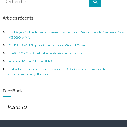
R
e
e
c
c
h
e
h
Articles récents
r
e
c
h
r
e
Protégez Votre Intérieur avec Discrétion : Découvrez la Caméra Axis
r
c
M3086-V Mic
h
CHIEF LSM1U Support mural pour Grand Ecran
e
r
Unifi UVC-G6-Pro-Bullet – Vidéosurveillance
:
Fixation Mural CHIEF RLF3
Utilisation du projecteur Epson EB-695SU dans l’univers du
simulateur de golf indoor
FaceBook
Visio id