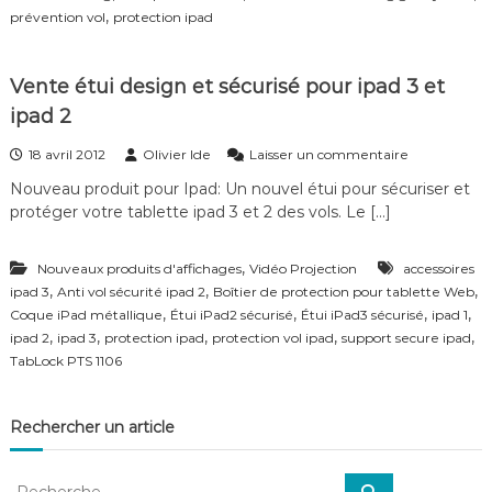
f
,
prévention vol
protection ipad
é
r
e
Vente étui design et sécurisé pour ipad 3 et
n
ipad 2
c
e
–
s
18 avril 2012
Olivier Ide
Laisser un commentaire
V
u
Nouveau produit pour Ipad: Un nouvel étui pour sécuriser et
i
r
protéger votre tablette ipad 3 et 2 des vols. Le […]
d
V
é
e
o
n
,
Nouveaux produits d'affichages
Vidéo Projection
accessoires
S
t
,
,
,
u
ipad 3
Anti vol sécurité ipad 2
Boîtier de protection pour tablette Web
e
r
é
,
,
,
,
Coque iPad métallique
Étui iPad2 sécurisé
Étui iPad3 sécurisé
ipad 1
v
t
,
,
,
,
,
ipad 2
ipad 3
protection ipad
protection vol ipad
support secure ipad
e
u
TabLock PTS 1106
i
i
l
d
l
e
Rechercher un article
a
s
n
i
c
g
R
e
R
n