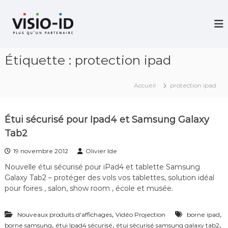
A
l
V
i
l
d
e
é
r
o
Étiquette :
protection ipad
a
P
u
r
c
o
Accueil
protection ipad
j
o
e
n
c
t
t
Étui sécurisé pour Ipad4 et Samsung Galaxy
e
i
Tab2
n
o
u
n
19 novembre 2012
Olivier Ide
–
V
Nouvelle étui sécurisé pour iPad4 et tablette Samsung
i
Galaxy Tab2 – protéger des vols vos tablettes, solution idéal
d
pour foires , salon, show room , école et musée.
é
o
C
,
,
Nouveaux produits d'affichages
Vidéo Projection
borne ipad
o
,
,
,
borne samsung
étui Ipad4 sécurisé
n
étui sécurisé samsung galaxy tab2