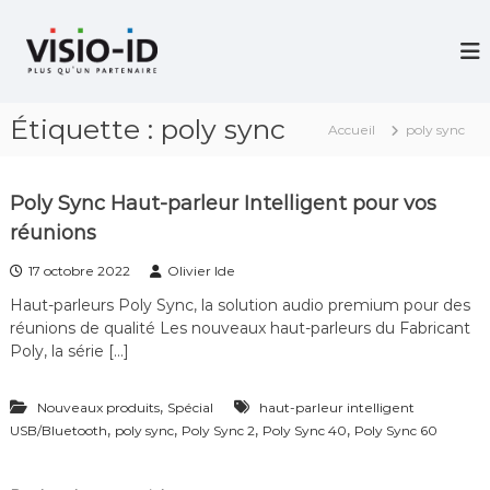
A
l
V
i
l
d
e
é
r
o
Étiquette :
poly sync
a
P
Accueil
poly sync
u
r
c
o
j
o
Poly Sync Haut-parleur Intelligent pour vos
e
n
c
réunions
t
t
e
i
17 octobre 2022
Olivier Ide
n
o
Haut-parleurs Poly Sync, la solution audio premium pour des
u
n
réunions de qualité Les nouveaux haut-parleurs du Fabricant
–
V
Poly, la série […]
i
d
,
é
Nouveaux produits
Spécial
haut-parleur intelligent
o
,
,
,
,
USB/Bluetooth
poly sync
Poly Sync 2
Poly Sync 40
Poly Sync 60
C
o
n