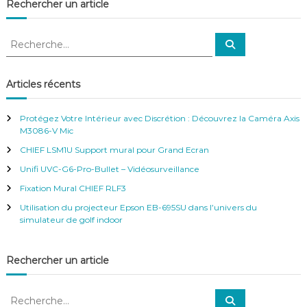
Rechercher un article
f
é
r
R
R
e
e
e
n
c
c
h
c
e
h
e
Articles récents
r
e
–
c
h
V
r
e
Protégez Votre Intérieur avec Discrétion : Découvrez la Caméra Axis
i
r
c
M3086-V Mic
d
h
é
CHIEF LSM1U Support mural pour Grand Ecran
e
o
r
Unifi UVC-G6-Pro-Bullet – Vidéosurveillance
S
:
u
Fixation Mural CHIEF RLF3
r
v
Utilisation du projecteur Epson EB-695SU dans l’univers du
e
simulateur de golf indoor
i
l
l
Rechercher un article
a
n
c
R
R
e