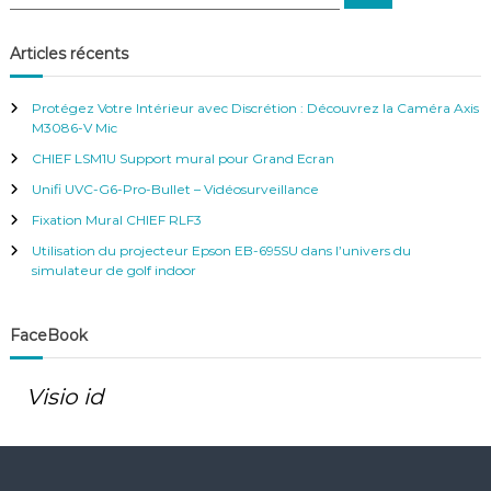
e
e
c
c
h
e
h
Articles récents
r
e
c
h
r
e
Protégez Votre Intérieur avec Discrétion : Découvrez la Caméra Axis
r
c
M3086-V Mic
h
CHIEF LSM1U Support mural pour Grand Ecran
e
r
Unifi UVC-G6-Pro-Bullet – Vidéosurveillance
:
Fixation Mural CHIEF RLF3
Utilisation du projecteur Epson EB-695SU dans l’univers du
simulateur de golf indoor
FaceBook
Visio id