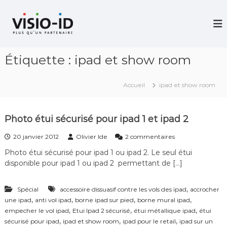
A
l
V
i
l
d
e
é
r
o
Étiquette :
ipad et show room
a
P
u
r
c
o
Accueil
ipad et show room
j
o
e
n
c
t
t
Photo étui sécurisé pour ipad 1 et ipad 2
e
i
n
o
s
20 janvier 2012
Olivier Ide
2 commentaires
u
n
u
–
Photo étui sécurisé pour ipad 1 ou ipad 2. Le seul étui
r
V
disponible pour ipad 1 ou ipad 2 permettant de […]
P
i
h
d
o
é
,
Spécial
accessoire dissuasif contre les vols des ipad
accrocher
t
o
,
,
,
,
une ipad
anti vol ipad
borne ipad sur pied
borne mural ipad
o
C
é
,
,
,
empecher le vol ipad
Etui Ipad 2 sécurisé
étui métallique ipad
étui
o
t
,
,
,
sécurisé pour ipad
ipad et show room
ipad pour le retail
ipad sur un
n