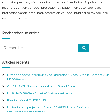
u
,
,
,
,
mur
kiosque ipad
pied pour ipad
plv multimedia ipad2
présentoir
f
i
,
,
,
ipad
prévention vol ipad
protection utilisation non autorisée ipad
é
s
r
,
,
,
protection vandalisme ipad
protection vol ipad
public display
sécurité
é
e
,
ipad
totem ipad
c
n
u
c
r
e
i
Rechercher un article
–
s
V
é
i
p
R
R
d
o
e
e
é
c
u
c
h
o
r
e
h
S
Articles récents
i
r
u
e
c
p
h
r
r
a
e
Protégez Votre Intérieur avec Discrétion : Découvrez la Caméra Axis
v
r
d
c
M3086-V Mic
e
1
h
i
e
CHIEF LSM1U Support mural pour Grand Ecran
e
l
t
r
l
Unifi UVC-G6-Pro-Bullet – Vidéosurveillance
i
a
:
p
Fixation Mural CHIEF RLF3
n
a
c
Utilisation du projecteur Epson EB-695SU dans l’univers du
d
e
simulateur de golf indoor