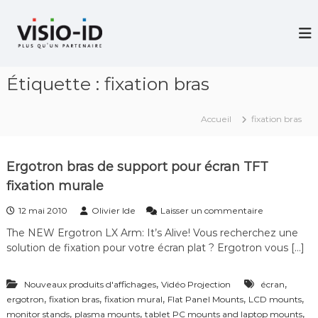
A
l
V
i
l
d
e
é
r
o
Étiquette :
fixation bras
a
P
u
r
c
o
Accueil
fixation bras
j
o
e
n
c
t
t
Ergotron bras de support pour écran TFT
e
i
fixation murale
n
o
u
n
s
12 mai 2010
Olivier Ide
Laisser un commentaire
–
u
V
The NEW Ergotron LX Arm: It’s Alive! Vous recherchez une
r
i
solution de fixation pour votre écran plat ? Ergotron vous […]
E
d
r
é
g
o
,
,
Nouveaux produits d'affichages
Vidéo Projection
écran
o
C
,
,
,
,
,
ergotron
fixation bras
fixation mural
Flat Panel Mounts
LCD mounts
t
o
r
,
,
,
monitor stands
plasma mounts
n
tablet PC mounts and laptop mounts