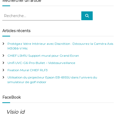
Rechercher un article
F
T
f
R
R
i
e
e
c
x
c
h
a
e
h
Articles récents
t
r
e
c
i
h
r
o
e
Protégez Votre Intérieur avec Discrétion : Découvrez la Caméra Axis
n
r
c
M3086-V Mic
m
h
u
CHIEF LSM1U Support mural pour Grand Ecran
e
r
r
Unifi UVC-G6-Pro-Bullet – Vidéosurveillance
a
:
l
Fixation Mural CHIEF RLF3
e
Utilisation du projecteur Epson EB-695SU dans l’univers du
simulateur de golf indoor
FaceBook
Visio id