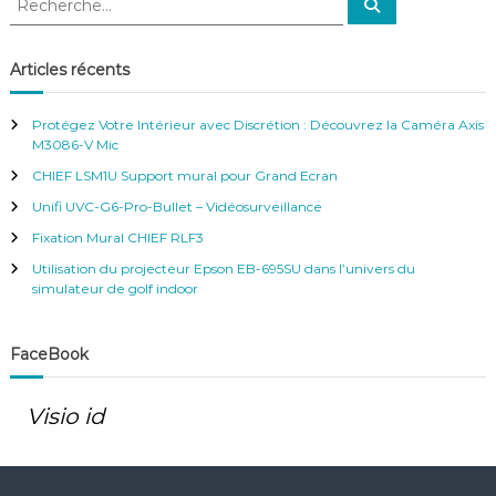
R
V
e
e
i
c
c
d
h
e
h
é
Articles récents
r
o
e
c
h
s
r
e
u
Protégez Votre Intérieur avec Discrétion : Découvrez la Caméra Axis
r
c
r
M3086-V Mic
h
v
CHIEF LSM1U Support mural pour Grand Ecran
e
e
r
i
Unifi UVC-G6-Pro-Bullet – Vidéosurveillance
l
:
Fixation Mural CHIEF RLF3
l
a
Utilisation du projecteur Epson EB-695SU dans l’univers du
n
simulateur de golf indoor
c
e
FaceBook
Visio id