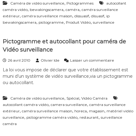
,
Caméra de vidéo surveillance
Pictogrammes
autocollant
f
,
,
,
é
caméra vidéo
bewakingscamera
caméra
caméra surveillance
r
,
,
,
,
extérieur
caméra surveillance maison
dissuasif
disuasif
ip
e
,
,
,
bewakingscamera
pictogramme
Produit Vidéo
surveillance
n
c
e
Pictogramme et autocollant pour caméra de
–
V
Vidéo surveillance
i
d
s
26 avril 2010
Olivier Ide
Laisser un commentaire
é
u
La loi vous impose de déclarer que votre établissement est
o
r
S
muni d’un système de vidéo surveillance,via un pictogramme
P
u
i
ou autocollant.
r
c
v
t
e
,
,
Caméra de vidéo surveillance
Spécial
Vidéo Caméra
o
i
g
,
,
autocollant caméra vidéo
camera surveillance
caméra surveillance
l
r
,
,
,
,
extérieur
caméra surveillance maison
horeca
magasin
matériel vidéo
l
a
,
,
,
surveillance
pictogramme caméra vidéo
restaurant
surveillance
a
m
caméra
n
m
c
e
e