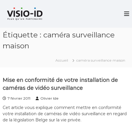
A
l
V
i
l
d
e
é
r
o
Étiquette :
caméra surveillance
a
P
u
r
maison
c
o
j
o
e
n
Accueil
caméra surveillance maison
c
t
t
e
i
n
o
Mise en conformité de votre installation de
u
n
caméras de vidéo surveillance
–
V
7 février 2011
Olivier Ide
i
d
Cet article vous explique comment mettre en conformité
é
votre installation de caméras de vidéo surveillance en regard
o
de la législation Belge sur la vie privée.
C
o
n