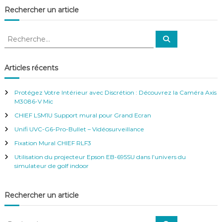
e
Rechercher un article
t
a
u
R
t
R
e
e
o
c
c
c
h
e
o
h
Articles récents
r
l
e
c
l
h
r
e
a
Protégez Votre Intérieur avec Discrétion : Découvrez la Caméra Axis
r
c
n
M3086-V Mic
h
t
CHIEF LSM1U Support mural pour Grand Ecran
p
e
o
r
Unifi UVC-G6-Pro-Bullet – Vidéosurveillance
u
:
Fixation Mural CHIEF RLF3
r
c
Utilisation du projecteur Epson EB-695SU dans l’univers du
a
simulateur de golf indoor
m
é
r
Rechercher un article
a
d
e
R