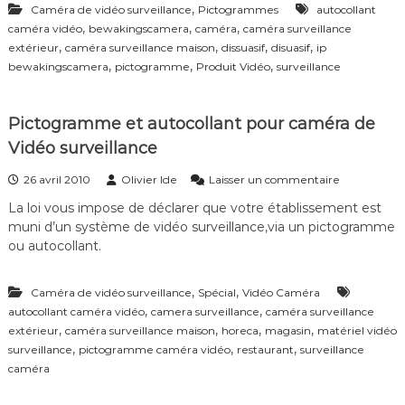
,
Caméra de vidéo surveillance
Pictogrammes
autocollant
f
,
,
,
é
caméra vidéo
bewakingscamera
caméra
caméra surveillance
r
,
,
,
,
extérieur
caméra surveillance maison
dissuasif
disuasif
ip
e
,
,
,
bewakingscamera
pictogramme
Produit Vidéo
surveillance
n
c
e
Pictogramme et autocollant pour caméra de
–
V
Vidéo surveillance
i
d
s
26 avril 2010
Olivier Ide
Laisser un commentaire
é
u
La loi vous impose de déclarer que votre établissement est
o
r
S
muni d’un système de vidéo surveillance,via un pictogramme
P
u
i
ou autocollant.
r
c
v
t
e
,
,
Caméra de vidéo surveillance
Spécial
Vidéo Caméra
o
i
g
,
,
autocollant caméra vidéo
camera surveillance
caméra surveillance
l
r
,
,
,
,
extérieur
caméra surveillance maison
horeca
magasin
matériel vidéo
l
a
,
,
,
surveillance
pictogramme caméra vidéo
restaurant
surveillance
a
m
caméra
n
m
c
e
e