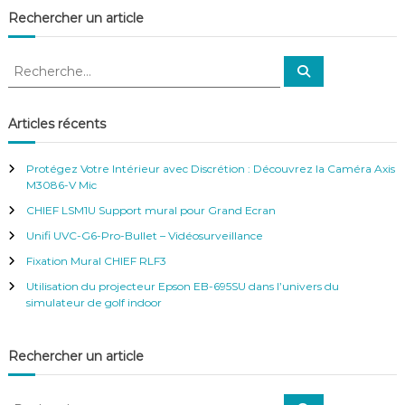
e
Rechercher un article
t
a
u
R
t
R
e
e
o
c
c
c
h
e
o
h
Articles récents
r
l
e
c
l
h
r
e
a
Protégez Votre Intérieur avec Discrétion : Découvrez la Caméra Axis
r
c
n
M3086-V Mic
h
t
CHIEF LSM1U Support mural pour Grand Ecran
p
e
o
r
Unifi UVC-G6-Pro-Bullet – Vidéosurveillance
u
:
Fixation Mural CHIEF RLF3
r
c
Utilisation du projecteur Epson EB-695SU dans l’univers du
a
simulateur de golf indoor
m
é
r
Rechercher un article
a
d
e
R