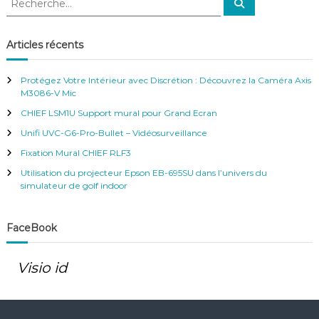
R
V
e
e
i
c
c
d
h
e
h
é
Articles récents
r
o
e
c
h
s
r
e
u
Protégez Votre Intérieur avec Discrétion : Découvrez la Caméra Axis
r
c
r
M3086-V Mic
h
v
CHIEF LSM1U Support mural pour Grand Ecran
e
e
r
i
Unifi UVC-G6-Pro-Bullet – Vidéosurveillance
l
:
Fixation Mural CHIEF RLF3
l
a
Utilisation du projecteur Epson EB-695SU dans l’univers du
n
simulateur de golf indoor
c
e
FaceBook
Visio id