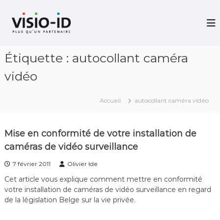
A
l
V
i
l
d
e
é
r
o
Étiquette :
autocollant caméra
a
P
u
r
vidéo
c
o
j
o
e
n
Accueil
autocollant caméra vidéo
c
t
t
e
i
n
o
Mise en conformité de votre installation de
u
n
caméras de vidéo surveillance
–
V
7 février 2011
Olivier Ide
i
d
Cet article vous explique comment mettre en conformité
é
votre installation de caméras de vidéo surveillance en regard
o
de la législation Belge sur la vie privée.
C
o
n