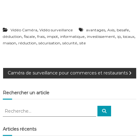
,
,
,
,
Vidéo Caméra
Vidéo surveillance
avantages
Axis
besafe
,
,
,
,
,
,
,
,
déduction
fiscale
frais
impot
informatique
investissement
ip
locaux
,
,
,
,
maison
réduction
sécurisation
sécurité
site
N
Caméra de surveillance pour commerces et restaurants
a
Rechercher un article
v
R
R
i
e
e
c
c
h
e
g
h
Articles récents
r
e
c
h