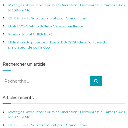
r
a
e
Protégez Votre Intérieur avec Discrétion : Découvrez la Caméra Axis
r
c
M3086-V Mic
h
t
CHIEF LSM1U Support mural pour Grand Ecran
e
r
Unifi UVC-G6-Pro-Bullet – Vidéosurveillance
i
:
Fixation Mural CHIEF RLF3
o
Utilisation du projecteur Epson EB-695SU dans l’univers du
simulateur de golf indoor
n
Rechercher un article
d
R
e
R
e
e
c
c
h
l
e
h
Articles récents
r
e
c
’
h
r
e
Protégez Votre Intérieur avec Discrétion : Découvrez la Caméra Axis
r
c
M3086-V Mic
a
h
CHIEF LSM1U Support mural pour Grand Ecran
e