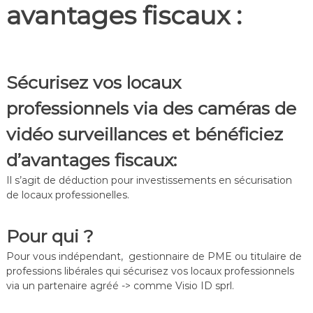
avantages fiscaux :
f
é
r
e
n
c
Sécurisez vos locaux
e
–
professionnels via des caméras de
V
i
vidéo surveillances et bénéficiez
d
é
d’avantages fiscaux:
o
S
Il s’agit de déduction pour investissements en sécurisation
u
de locaux professionelles.
r
v
e
Pour qui ?
i
l
Pour vous indépendant, gestionnaire de PME ou titulaire de
l
professions libérales qui sécurisez vos locaux professionnels
a
via un partenaire agréé -> comme Visio ID sprl.
n
c
e