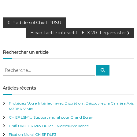
N
Pied de sol Chief PRSU
Ecran Tactile interactif – ETX-20- Legamaster
a
v
Rechercher un article
i
R
R
e
e
g
c
c
h
e
h
Articles récents
r
a
e
c
h
r
e
t
Protégez Votre Intérieur avec Discrétion : Découvrez la Caméra Axis
r
c
M3086-V Mic
h
i
CHIEF LSM1U Support mural pour Grand Ecran
e
r
Unifi UVC-G6-Pro-Bullet – Vidéosurveillance
o
:
Fixation Mural CHIEF RLF3