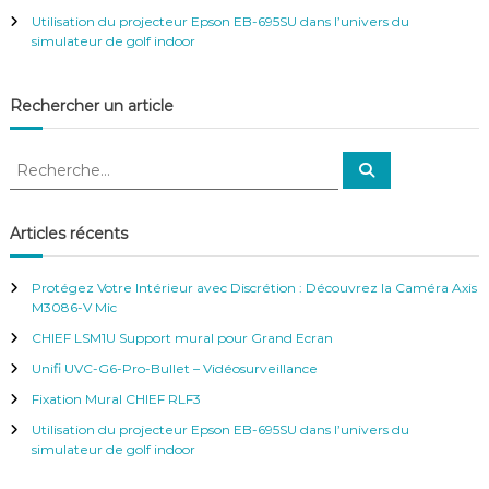
Utilisation du projecteur Epson EB-695SU dans l’univers du
n
simulateur de golf indoor
d
Rechercher un article
e
R
R
l
e
e
c
c
h
’
e
h
Articles récents
r
e
c
h
a
r
e
Protégez Votre Intérieur avec Discrétion : Découvrez la Caméra Axis
r
c
M3086-V Mic
h
r
CHIEF LSM1U Support mural pour Grand Ecran
e
r
Unifi UVC-G6-Pro-Bullet – Vidéosurveillance
t
:
Fixation Mural CHIEF RLF3
i
Utilisation du projecteur Epson EB-695SU dans l’univers du
simulateur de golf indoor
c