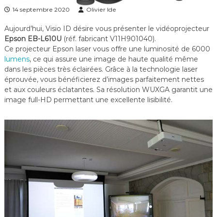
f
14 septembre 2020
Olivier Ide
é
r
Aujourd’hui, Visio ID désire vous présenter le vidéoprojecteur
e
Epson EB-L610U
(réf. fabricant V11H901040).
n
Ce projecteur Epson laser vous offre une luminosité de 6000
c
e
lumens
, ce qui assure une image de haute qualité même
–
dans les pièces très éclairées. Grâce à la technologie laser
V
éprouvée, vous bénéficierez d’images parfaitement nettes
i
et aux couleurs éclatantes. Sa résolution WUXGA garantit une
d
image full-HD permettant une excellente lisibilité.
é
o
S
u
r
v
e
i
l
l
a
n
c
e