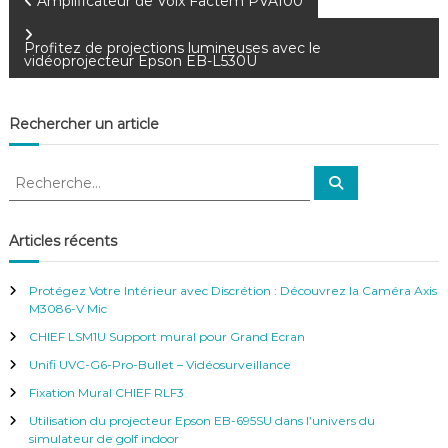
N
Amplificateur de Voix Factem PVA100
a
Profitez de projections lumineuses avec le
vidéoprojecteur Epson EB-L530U
v
Rechercher un article
i
R
g
R
e
e
c
c
h
a
e
h
Articles récents
r
e
c
t
h
r
e
Protégez Votre Intérieur avec Discrétion : Découvrez la Caméra Axis
r
c
M3086-V Mic
i
h
CHIEF LSM1U Support mural pour Grand Ecran
e
o
r
Unifi UVC-G6-Pro-Bullet – Vidéosurveillance
:
Fixation Mural CHIEF RLF3
n
Utilisation du projecteur Epson EB-695SU dans l’univers du
simulateur de golf indoor