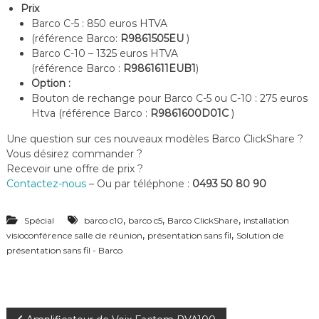
Prix
Barco C-5 : 850 euros HTVA
(référence Barco:
R9861505EU
)
Barco C-10 – 1325 euros HTVA
(référence Barco :
R9861611EUB1
)
Option :
Bouton de rechange pour Barco C-5 ou C-10 : 275 euros
Htva (référence Barco :
R9861600D01C
)
Une question sur ces nouveaux modèles Barco ClickShare ?
Vous désirez commander ?
Recevoir une offre de prix ?
Contactez-nous
– Ou par téléphone :
0493 50 80 90
,
,
,
Spécial
barco c10
barco c5
Barco ClickShare
installation
,
,
visioconférence salle de réunion
présentation sans fil
Solution de
présentation sans fil - Barco