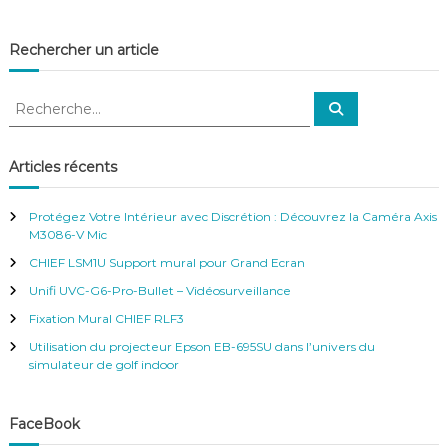
d
e
Rechercher un article
l
R
R
e
e
’
c
c
h
e
h
Articles récents
r
a
e
c
h
r
e
Protégez Votre Intérieur avec Discrétion : Découvrez la Caméra Axis
r
r
c
M3086-V Mic
h
CHIEF LSM1U Support mural pour Grand Ecran
t
e
r
Unifi UVC-G6-Pro-Bullet – Vidéosurveillance
:
i
Fixation Mural CHIEF RLF3
Utilisation du projecteur Epson EB-695SU dans l’univers du
c
simulateur de golf indoor
l
FaceBook