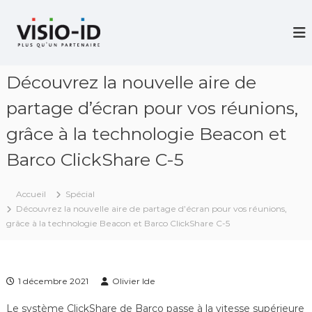
A
l
V
i
l
d
e
é
r
o
Découvrez la nouvelle aire de
a
P
u
r
partage d’écran pour vos réunions,
c
o
j
o
grâce à la technologie Beacon et
e
n
c
t
Barco ClickShare C-5
t
e
i
n
o
Accueil
Spécial
u
n
–
Découvrez la nouvelle aire de partage d’écran pour vos réunions,
V
grâce à la technologie Beacon et Barco ClickShare C-5
i
d
é
o
1 décembre 2021
Olivier Ide
C
o
Le système ClickShare de Barco passe à la vitesse supérieure
n