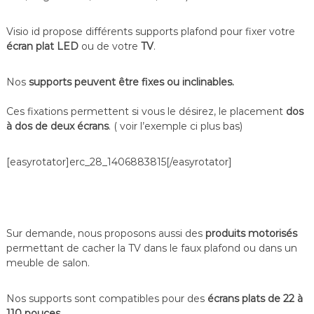
f
é
Visio id propose différents supports plafond pour fixer votre
r
écran plat LED
ou de votre
TV
.
e
n
c
Nos
supports peuvent être fixes ou inclinables.
e
–
V
Ces fixations permettent si vous le désirez, le placement
dos
i
à dos de deux écrans
. ( voir l’exemple ci plus bas)
d
é
o
[easyrotator]erc_28_1406883815[/easyrotator]
S
u
r
v
e
Sur demande, nous proposons aussi des
produits motorisés
i
permettant de cacher la TV dans le faux plafond ou dans un
l
l
meuble de salon.
a
n
Nos supports sont compatibles pour des
écrans plats de 22 à
c
e
110 pouces
.