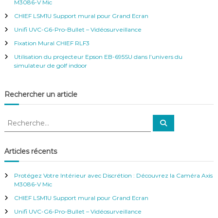
M3086-V Mic
h
CHIEF LSM1U Support mural pour Grand Ecran
e
r
Unifi UVC-G6-Pro-Bullet – Vidéosurveillance
:
Fixation Mural CHIEF RLF3
Utilisation du projecteur Epson EB-695SU dans l’univers du
simulateur de golf indoor
Rechercher un article
R
R
e
e
c
c
h
e
h
Articles récents
r
e
c
h
r
e
Protégez Votre Intérieur avec Discrétion : Découvrez la Caméra Axis
r
c
M3086-V Mic
h
CHIEF LSM1U Support mural pour Grand Ecran
e
r
Unifi UVC-G6-Pro-Bullet – Vidéosurveillance