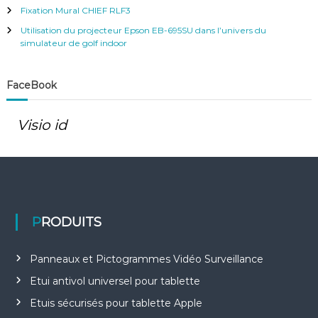
:
Fixation Mural CHIEF RLF3
Utilisation du projecteur Epson EB-695SU dans l’univers du
simulateur de golf indoor
FaceBook
Visio id
PRODUITS
Panneaux et Pictogrammes Vidéo Surveillance
Etui antivol universel pour tablette
Etuis sécurisés pour tablette Apple