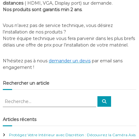
distances
( HDMI, VGA, Display port) sur demande.
Nos produits sont garantis min 2 ans
.
Vous n’avez pas de service technique, vous désirez
l’installation de nos produits ?
Notre équipe technique vous fera parvenir dans les plus brefs
délais une offre de prix pour l’installation de votre matériel.
N’hésitez pas à nous
demander un devis
par email sans
engagement !
Rechercher un article
R
R
e
e
c
c
h
e
h
Articles récents
r
e
c
h
r
e
Protégez Votre Intérieur avec Discrétion : Découvrez la Caméra Axis
r
c