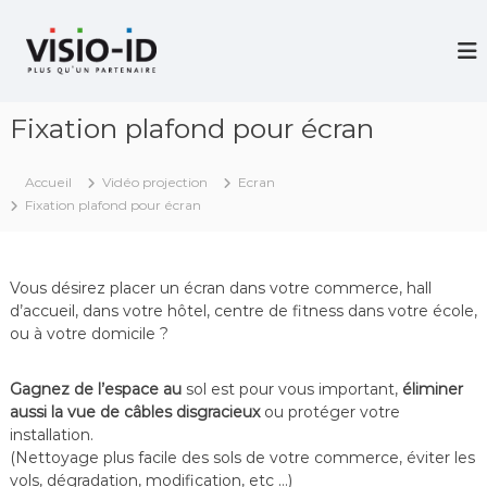
A
l
V
i
l
d
e
é
r
o
Fixation plafond pour écran
a
P
u
r
c
o
Accueil
Vidéo projection
Ecran
j
o
Fixation plafond pour écran
e
n
c
t
t
e
i
n
o
Vous désirez placer un écran dans votre commerce, hall
u
n
d’accueil, dans votre hôtel, centre de fitness dans votre école,
–
ou à votre domicile ?
V
i
d
Gagnez de l’espace au
sol est pour vous important,
éliminer
é
aussi la vue de câbles disgracieux
ou protéger votre
o
installation.
C
(Nettoyage plus facile des sols de votre commerce, éviter les
o
vols, dégradation, modification, etc …)
n