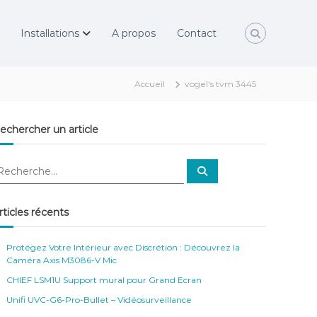
Installations
A propos
Contact
Accueil
vogel's tvm 3445
echercher un article
R
e
c
h
e
rticles récents
r
c
h
e
Protégez Votre Intérieur avec Discrétion : Découvrez la
r
Caméra Axis M3086-V Mic
CHIEF LSM1U Support mural pour Grand Ecran
Unifi UVC-G6-Pro-Bullet – Vidéosurveillance