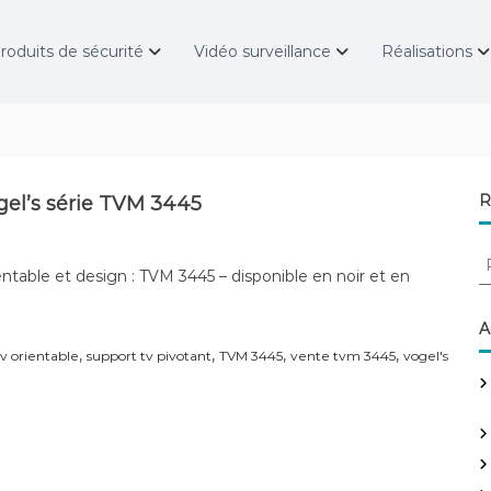
roduits de sécurité
Vidéo surveillance
Réalisations
R
gel’s série TVM 3445
R
entable et design : TVM 3445 – disponible en noir et en
e
c
h
A
e
,
,
,
,
v orientable
support tv pivotant
TVM 3445
vente tvm 3445
vogel's
r
c
h
e
r
: