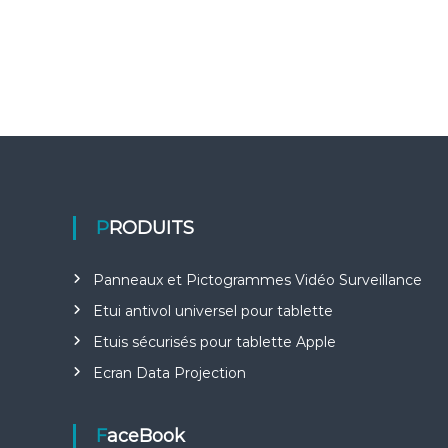
l
l
a
n
c
e
PRODUITS
Panneaux et Pictogrammes Vidéo Surveillance
Etui antivol universel pour tablette
Etuis sécurisés pour tablette Apple
Ecran Data Projection
FaceBook