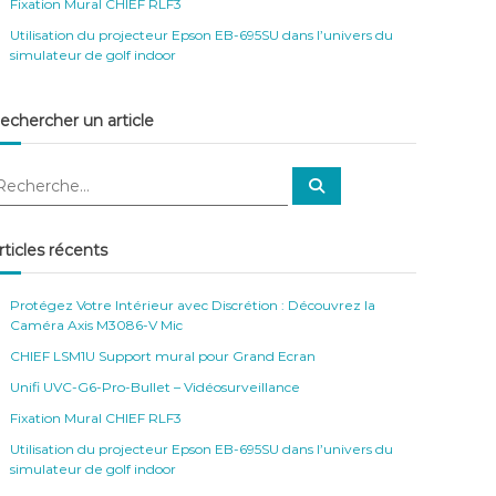
Fixation Mural CHIEF RLF3
Utilisation du projecteur Epson EB-695SU dans l’univers du
simulateur de golf indoor
echercher un article
R
e
c
h
e
rticles récents
r
c
h
e
Protégez Votre Intérieur avec Discrétion : Découvrez la
r
Caméra Axis M3086-V Mic
CHIEF LSM1U Support mural pour Grand Ecran
Unifi UVC-G6-Pro-Bullet – Vidéosurveillance
Fixation Mural CHIEF RLF3
Utilisation du projecteur Epson EB-695SU dans l’univers du
simulateur de golf indoor