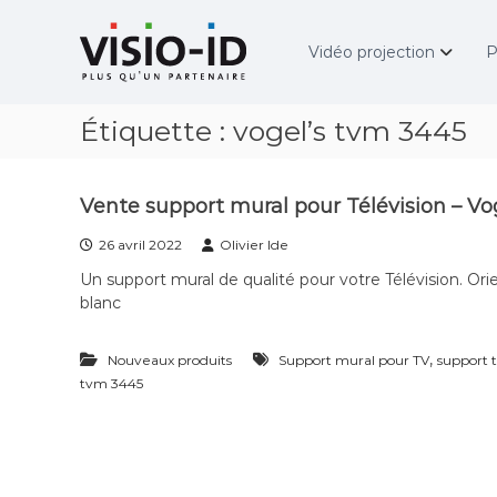
A
V
l
i
Vidéo projection
P
l
d
e
é
r
o
Étiquette :
vogel’s tvm 3445
a
P
u
r
c
o
o
j
Vente support mural pour Télévision – Vo
n
e
t
c
26 avril 2022
Olivier Ide
e
t
Un support mural de qualité pour votre Télévision. Ori
n
i
blanc
u
o
n
,
–
Nouveaux produits
Support mural pour TV
support t
V
tvm 3445
i
d
é
o