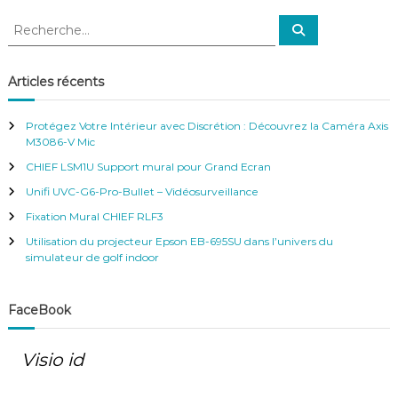
i
p
R
R
a
e
e
d
c
c
h
e
h
Articles récents
r
e
c
h
r
e
Protégez Votre Intérieur avec Discrétion : Découvrez la Caméra Axis
r
c
M3086-V Mic
h
CHIEF LSM1U Support mural pour Grand Ecran
e
r
Unifi UVC-G6-Pro-Bullet – Vidéosurveillance
:
Fixation Mural CHIEF RLF3
Utilisation du projecteur Epson EB-695SU dans l’univers du
simulateur de golf indoor
FaceBook
Visio id