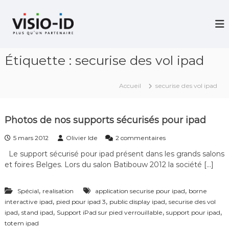
A
l
V
i
l
d
e
é
r
o
Étiquette :
securise des vol ipad
a
P
u
r
c
o
Accueil
securise des vol ipad
j
o
e
n
c
t
t
Photos de nos supports sécurisés pour ipad
e
i
n
o
s
5 mars 2012
Olivier Ide
2 commentaires
u
n
u
–
Le support sécurisé pour ipad présent dans les grands salons
r
V
et foires Belges. Lors du salon Batibouw 2012 la société […]
P
i
h
d
o
é
,
,
Spécial
realisation
application securise pour ipad
borne
t
o
,
,
,
interactive ipad
pied pour ipad 3
public display ipad
o
securise des vol
C
s
,
,
,
,
ipad
stand ipad
Support iPad sur pied verrouillable
support pour ipad
o
d
totem ipad
n