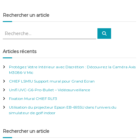
e
f
n
é
o
Rechercher un article
r
s
e
s
n
u
R
c
R
p
e
e
e
p
c
–
c
h
o
V
e
h
r
Articles récents
r
i
t
e
c
d
h
s
r
e
é
Protégez Votre Intérieur avec Discrétion : Découvrez la Caméra Axis
s
r
c
o
M3086-V Mic
é
h
S
c
CHIEF LSM1U Support mural pour Grand Ecran
u
e
u
r
r
r
Unifi UVC-G6-Pro-Bullet – Vidéosurveillance
v
i
:
Fixation Mural CHIEF RLF3
e
s
i
é
Utilisation du projecteur Epson EB-695SU dans l’univers du
l
s
simulateur de golf indoor
l
p
a
o
n
u
Rechercher un article
c
r
e