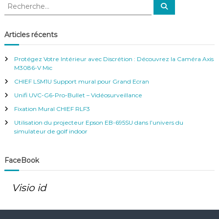
R
R
e
e
c
c
h
e
h
Articles récents
r
e
c
h
r
e
Protégez Votre Intérieur avec Discrétion : Découvrez la Caméra Axis
r
c
M3086-V Mic
h
CHIEF LSM1U Support mural pour Grand Ecran
e
r
Unifi UVC-G6-Pro-Bullet – Vidéosurveillance
:
Fixation Mural CHIEF RLF3
Utilisation du projecteur Epson EB-695SU dans l’univers du
simulateur de golf indoor
FaceBook
Visio id