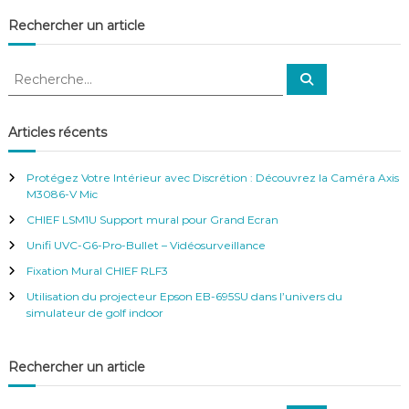
f
Rechercher un article
é
r
e
R
R
n
e
e
c
c
c
e
h
e
–
h
Articles récents
r
V
e
c
i
h
r
e
d
Protégez Votre Intérieur avec Discrétion : Découvrez la Caméra Axis
r
c
é
M3086-V Mic
h
o
CHIEF LSM1U Support mural pour Grand Ecran
e
S
u
r
Unifi UVC-G6-Pro-Bullet – Vidéosurveillance
r
:
Fixation Mural CHIEF RLF3
v
e
Utilisation du projecteur Epson EB-695SU dans l’univers du
i
simulateur de golf indoor
l
l
a
Rechercher un article
n
c
e