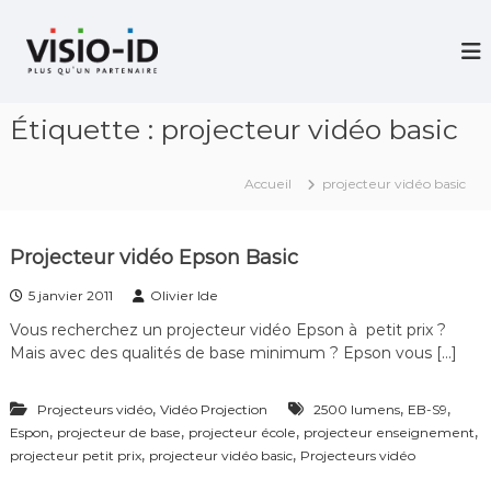
A
l
V
i
l
d
e
é
r
o
Étiquette :
projecteur vidéo basic
a
P
u
r
c
o
Accueil
projecteur vidéo basic
j
o
e
n
c
t
t
Projecteur vidéo Epson Basic
e
i
n
o
5 janvier 2011
Olivier Ide
u
n
–
Vous recherchez un projecteur vidéo Epson à petit prix ?
V
Mais avec des qualités de base minimum ? Epson vous […]
i
d
é
,
,
,
Projecteurs vidéo
Vidéo Projection
2500 lumens
EB-S9
o
,
,
,
,
Espon
projecteur de base
projecteur école
projecteur enseignement
C
,
,
projecteur petit prix
projecteur vidéo basic
Projecteurs vidéo
o
n