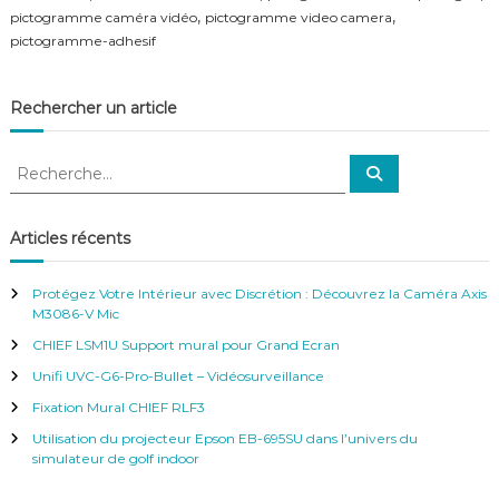
f
,
,
pictogramme caméra vidéo
pictogramme video camera
é
pictogramme-adhesif
r
e
n
Rechercher un article
c
e
–
R
R
V
e
e
i
c
c
h
d
e
h
é
Articles récents
r
o
e
c
h
S
r
e
Protégez Votre Intérieur avec Discrétion : Découvrez la Caméra Axis
u
r
c
M3086-V Mic
r
h
v
CHIEF LSM1U Support mural pour Grand Ecran
e
e
r
i
Unifi UVC-G6-Pro-Bullet – Vidéosurveillance
l
:
Fixation Mural CHIEF RLF3
l
a
Utilisation du projecteur Epson EB-695SU dans l’univers du
n
simulateur de golf indoor
c
e