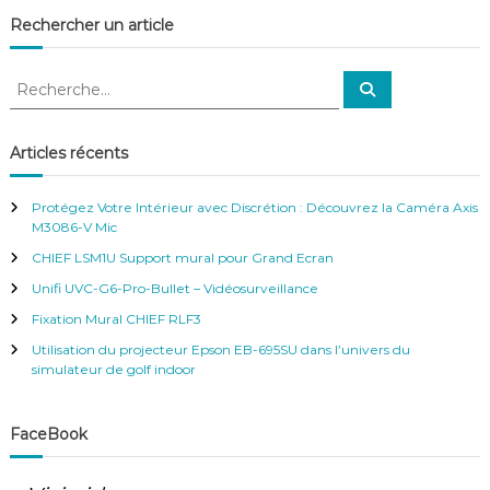
Rechercher un article
R
R
e
e
c
c
h
e
h
Articles récents
r
e
c
h
r
e
Protégez Votre Intérieur avec Discrétion : Découvrez la Caméra Axis
r
c
M3086-V Mic
h
CHIEF LSM1U Support mural pour Grand Ecran
e
r
Unifi UVC-G6-Pro-Bullet – Vidéosurveillance
:
Fixation Mural CHIEF RLF3
Utilisation du projecteur Epson EB-695SU dans l’univers du
simulateur de golf indoor
FaceBook