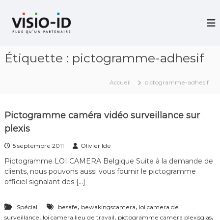
A
l
V
i
l
d
e
é
r
o
Étiquette :
pictogramme-adhesif
a
P
u
r
c
o
Accueil
pictogramme-adhesif
j
o
e
n
c
t
t
Pictogramme caméra vidéo surveillance sur
e
i
plexis
n
o
u
n
5 septembre 2011
Olivier Ide
–
V
Pictogramme LOI CAMERA Belgique Suite à la demande de
i
clients, nous pouvons aussi vous fournir le pictogramme
d
officiel signalant des […]
é
o
C
,
,
Spécial
besafe
bewakingscamera
loi camera de
o
,
,
,
surveillance
loi camera lieu de travail
n
pictogramme camera plexisglas