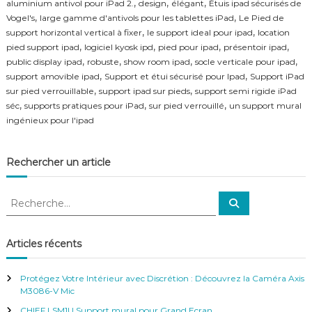
r
,
,
,
aluminium antivol pour iPad 2.
design
élégant
Étuis ipad sécurisés de
f
t
,
,
Vogel's
large gamme d'antivols pour les tablettes iPad
Le Pied de
é
d
,
,
support horizontal vertical à fixer
le support ideal pour ipad
location
r
e
,
,
,
,
e
pied support ipad
logiciel kyosk ipd
pied pour ipad
présentoir ipad
s
n
,
,
,
,
public display ipad
robuste
show room ipad
socle verticale pour ipad
i
c
,
,
support amovible ipad
Support et étui sécurisé pour Ipad
g
Support iPad
e
n
,
,
sur pied verrouillable
support ipad sur pieds
support semi rigide iPad
–
s
,
,
,
séc
supports pratiques pour iPad
sur pied verrouillé
un support mural
V
é
ingénieux pour l'ipad
i
c
d
u
é
r
o
Rechercher un article
i
S
s
u
é
R
r
R
p
v
e
e
o
c
e
c
u
h
i
e
r
h
Articles récents
r
l
t
e
c
l
h
a
r
a
e
b
Protégez Votre Intérieur avec Discrétion : Découvrez la Caméra Axis
r
c
n
l
M3086-V Mic
c
h
e
e
CHIEF LSM1U Support mural pour Grand Ecran