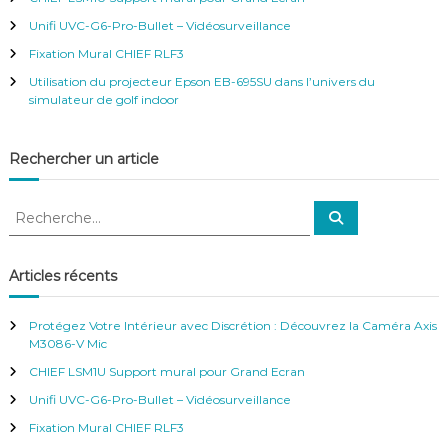
e
t
t
r
Unifi UVC-G6-Pro-Bullet – Vidéosurveillance
e
:
Fixation Mural CHIEF RLF3
i
p
Utilisation du projecteur Epson EB-695SU dans l’univers du
a
simulateur de golf indoor
d
Rechercher un article
R
R
e
e
c
c
h
e
h
Articles récents
r
e
c
h
r
e
Protégez Votre Intérieur avec Discrétion : Découvrez la Caméra Axis
r
c
M3086-V Mic
h
CHIEF LSM1U Support mural pour Grand Ecran
e
r
Unifi UVC-G6-Pro-Bullet – Vidéosurveillance
:
Fixation Mural CHIEF RLF3