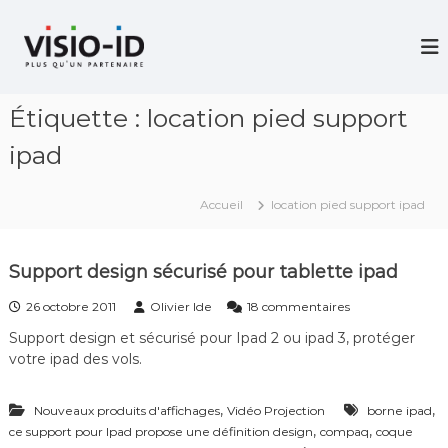
A
l
V
i
l
d
e
é
r
o
Étiquette :
location pied support
a
P
u
r
ipad
c
o
j
o
e
n
Accueil
location pied support ipad
c
t
t
e
i
n
o
Support design sécurisé pour tablette ipad
u
n
–
s
26 octobre 2011
Olivier Ide
18 commentaires
V
u
i
Support design et sécurisé pour Ipad 2 ou ipad 3, protéger
r
d
votre ipad des vols.
S
é
u
o
p
C
,
,
Nouveaux produits d'affichages
Vidéo Projection
borne ipad
p
o
,
,
ce support pour Ipad propose une définition design
compaq
o
coque
n