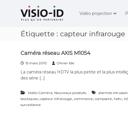
A
V
l
i
Vidéo projection
P
l
d
e
é
r
o
Étiquette :
capteur infrarouge
a
P
u
r
c
o
o
j
Caméra réseau AXIS M1054
n
e
t
c
15 mars 2010
Olivier Ide
e
t
La caméra réseau HDTV la plus petite et la plus intel
n
i
des série […]
u
o
n
,
–
Vidéo Caméra
Nouveaux produits
alarmes intrusion
,
,
,
,
,
V
boutiques
capteur infrarouge
commerce
compacte
hdtv
hô
i
surveillance
d
é
o