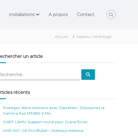
Installations
A propos
Contact
Accueil
capteur infrarouge
echercher un article
R
e
c
h
e
rticles récents
r
c
h
e
Protégez Votre Intérieur avec Discrétion : Découvrez la
r
Caméra Axis M3086-V Mic
CHIEF LSM1U Support mural pour Grand Ecran
Unifi UVC-G6-Pro-Bullet – Vidéosurveillance