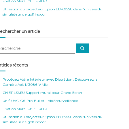
Fixation Mural CHIEF RLF3
Utilisation du projecteur Epson EB-695SU dans l’univers du
simulateur de golf indoor
echercher un article
R
e
c
h
e
rticles récents
r
c
h
e
Protégez Votre Intérieur avec Discrétion : Découvrez la
r
Caméra Axis M3086-V Mic
CHIEF LSM1U Support mural pour Grand Ecran
Unifi UVC-G6-Pro-Bullet – Vidéosurveillance
Fixation Mural CHIEF RLF3
Utilisation du projecteur Epson EB-695SU dans l’univers du
simulateur de golf indoor