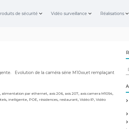
roduits de sécurité
Vidéo surveillance
Réalisations
R
R
ligente. Evolution de la caméra série M10xx,et remplaçant
e
c
h
A
e
,
,
,
,
,
alimentation par ethernet
axis 206
axis 207
axis camera M1054
r
,
,
,
,
,
,
tels
inelligente
POE
résidences
restaurant
Vidéo IP
Vidéo
c
h
e
r
: