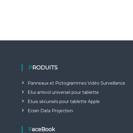
l
l
a
n
c
e
PRODUITS
Panneaux et Pictogrammes Vidéo Surveillance
Etui antivol universel pour tablette
Etuis sécurisés pour tablette Apple
Ecran Data Projection
FaceBook