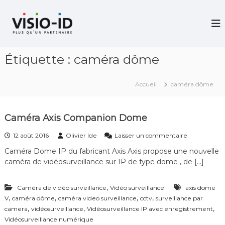
A
l
V
i
l
d
e
é
r
o
Étiquette :
caméra dôme
a
P
u
r
c
o
Accueil
caméra dôme
j
o
e
n
c
t
t
Caméra Axis Companion Dome
e
i
n
o
s
12 août 2016
Olivier Ide
Laisser un commentaire
u
n
u
–
Caméra Dome IP du fabricant Axis Axis propose une nouvelle
r
V
caméra de vidéosurveillance sur IP de type dome , de […]
C
i
a
d
m
é
,
Caméra de vidéo surveillance
Vidéo surveillance
axis dome
é
o
,
,
,
,
V
caméra dôme
caméra video surveillance
cctv
surveillance par
r
C
a
,
,
,
camera
vidéosurveillance
Vidéosurveillance IP avec enregistrement
o
A
Vidéosurveillance numérique
n