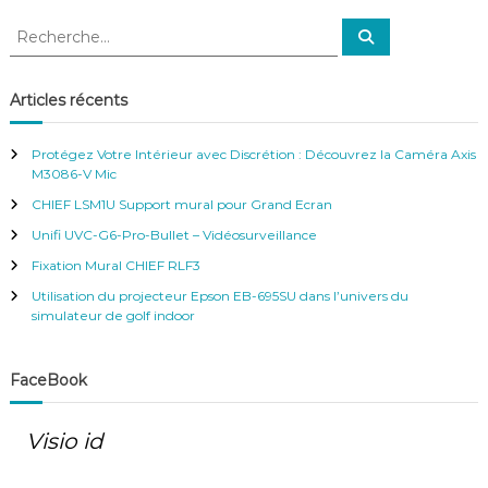
R
R
e
e
c
c
h
e
h
Articles récents
r
e
c
h
r
e
Protégez Votre Intérieur avec Discrétion : Découvrez la Caméra Axis
r
c
M3086-V Mic
h
CHIEF LSM1U Support mural pour Grand Ecran
e
r
Unifi UVC-G6-Pro-Bullet – Vidéosurveillance
:
Fixation Mural CHIEF RLF3
Utilisation du projecteur Epson EB-695SU dans l’univers du
simulateur de golf indoor
FaceBook
Visio id