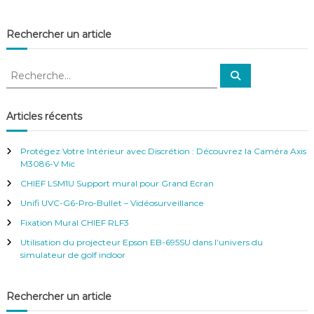
x
f
i
é
s
Rechercher un article
r
C
e
o
n
m
R
c
R
p
e
e
e
a
c
–
c
h
n
V
e
h
i
Articles récents
r
i
o
e
c
d
h
n
r
e
é
Protégez Votre Intérieur avec Discrétion : Découvrez la Caméra Axis
D
r
c
o
M3086-V Mic
o
h
S
m
CHIEF LSM1U Support mural pour Grand Ecran
u
e
e
r
r
Unifi UVC-G6-Pro-Bullet – Vidéosurveillance
v
:
Fixation Mural CHIEF RLF3
e
i
Utilisation du projecteur Epson EB-695SU dans l’univers du
l
simulateur de golf indoor
l
a
n
Rechercher un article
c
e