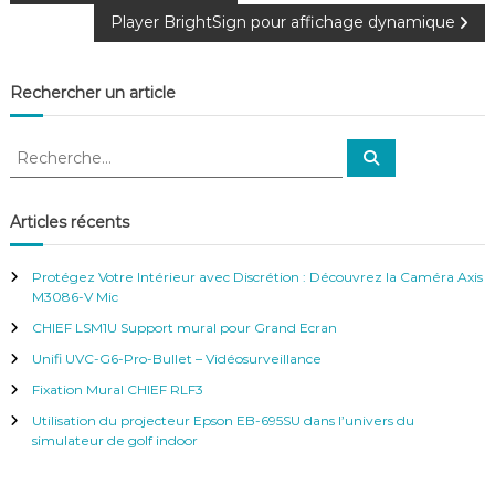
Player BrightSign pour affichage dynamique
a
v
Rechercher un article
i
R
R
e
e
g
c
c
h
e
h
Articles récents
r
a
e
c
h
r
e
t
Protégez Votre Intérieur avec Discrétion : Découvrez la Caméra Axis
r
c
M3086-V Mic
h
i
CHIEF LSM1U Support mural pour Grand Ecran
e
r
Unifi UVC-G6-Pro-Bullet – Vidéosurveillance
o
:
Fixation Mural CHIEF RLF3
Utilisation du projecteur Epson EB-695SU dans l’univers du
n
simulateur de golf indoor
d