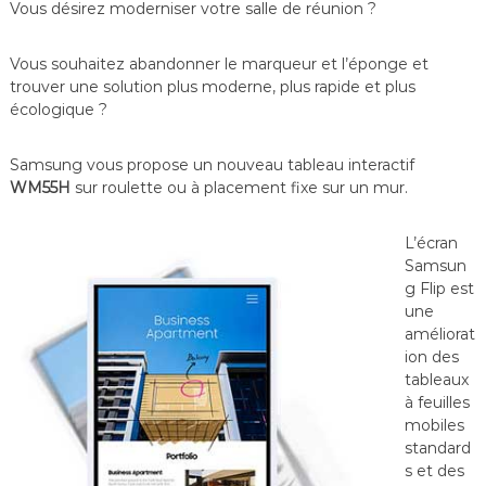
Vous désirez moderniser votre salle de réunion ?
f
é
r
Vous souhaitez abandonner le marqueur et l’éponge et
e
trouver une solution plus moderne, plus rapide et plus
n
écologique ?
c
e
–
Samsung vous propose un nouveau tableau interactif
V
WM55H
sur roulette ou à placement fixe sur un mur.
i
d
é
L’écran
o
Samsun
S
u
g Flip est
r
une
v
améliorat
e
ion des
i
tableaux
l
à feuilles
l
a
mobiles
n
standard
c
s et des
e