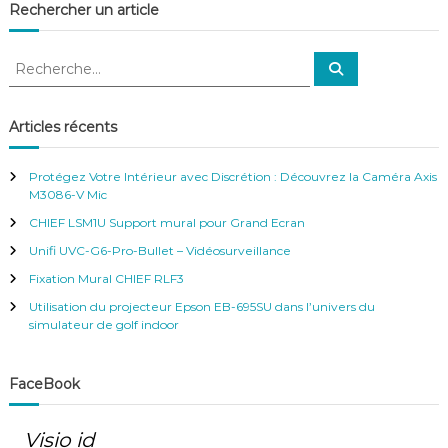
Rechercher un article
e
R
R
l
e
e
c
c
h
’
e
h
Articles récents
r
e
c
h
a
r
e
Protégez Votre Intérieur avec Discrétion : Découvrez la Caméra Axis
r
c
M3086-V Mic
h
r
CHIEF LSM1U Support mural pour Grand Ecran
e
r
Unifi UVC-G6-Pro-Bullet – Vidéosurveillance
t
:
Fixation Mural CHIEF RLF3
i
Utilisation du projecteur Epson EB-695SU dans l’univers du
simulateur de golf indoor
c
FaceBook
l
e
Visio id