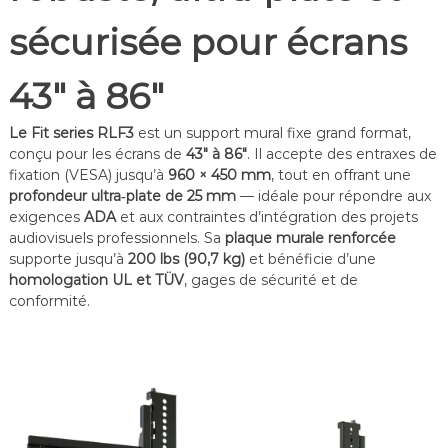
f
sécurisée pour écrans
é
r
e
43″ à 86″
n
c
e
Le Fit series RLF3
est un support mural fixe grand format,
–
conçu pour les écrans de
43″ à 86″
. Il accepte des entraxes de
V
fixation (VESA) jusqu’à
960 × 450 mm
, tout en offrant une
i
d
profondeur ultra‑plate de 25 mm
— idéale pour répondre aux
é
exigences
ADA
et aux contraintes d’intégration des projets
o
audiovisuels professionnels. Sa
plaque murale renforcée
S
supporte jusqu’à
200 lbs (90,7 kg)
et bénéficie d’une
u
homologation UL et TÜV
, gages de sécurité et de
r
conformité.
v
e
i
l
l
a
n
c
e