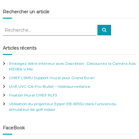
d
Rechercher un article
e
R
l
R
e
e
c
c
’
h
e
h
Articles récents
r
e
c
a
h
r
e
Protégez Votre Intérieur avec Discrétion : Découvrez la Caméra Axis
r
c
r
M3086-V Mic
h
CHIEF LSM1U Support mural pour Grand Ecran
e
t
r
Unifi UVC-G6-Pro-Bullet – Vidéosurveillance
:
Fixation Mural CHIEF RLF3
i
Utilisation du projecteur Epson EB-695SU dans l’univers du
simulateur de golf indoor
c
l
FaceBook