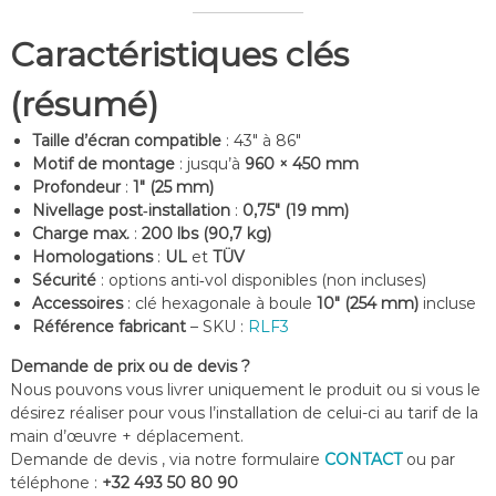
Caractéristiques clés
(résumé)
Taille d’écran compatible
: 43″ à 86″
Motif de montage
: jusqu’à
960 × 450 mm
Profondeur
:
1″ (25 mm)
Nivellage post‑installation
:
0,75″ (19 mm)
Charge max.
:
200 lbs (90,7 kg)
Homologations
:
UL
et
TÜV
Sécurité
: options anti‑vol disponibles (non incluses)
Accessoires
: clé hexagonale à boule
10″ (254 mm)
incluse
Référence fabricant
– SKU :
RLF3
Demande de prix ou de devis ?
Nous pouvons vous livrer uniquement le produit ou si vous le
désirez réaliser pour vous l’installation de celui-ci au tarif de la
main d’œuvre + déplacement.
Demande de devis , via notre formulaire
CONTACT
ou par
téléphone :
+32 493 50 80 90