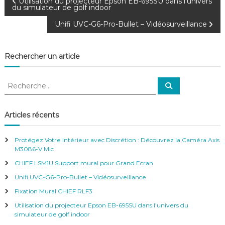
N
Utilisation du projecteur Epson EB-695SU dans l’univers
du simulateur de golf indoor
a
Unifi UVC-G6-Pro-Bullet – Vidéosurveillance
v
Rechercher un article
i
R
R
g
e
e
c
c
h
e
a
h
Articles récents
r
e
c
h
t
r
e
Protégez Votre Intérieur avec Discrétion : Découvrez la Caméra Axis
r
c
M3086-V Mic
h
i
CHIEF LSM1U Support mural pour Grand Ecran
e
r
Unifi UVC-G6-Pro-Bullet – Vidéosurveillance
o
:
Fixation Mural CHIEF RLF3
n
Utilisation du projecteur Epson EB-695SU dans l’univers du
simulateur de golf indoor