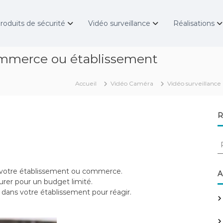
roduits de sécurité
Vidéo surveillance
Réalisations
ommerce ou établissement
Accueil
Vidéo Caméra
Vidéo surveillance
R
R
e
c
votre établissement ou commerce.
h
A
urer pour un budget limité.
e
 dans votre établissement pour réagir.
r
c
h