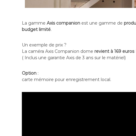
l
l
a
La gamme
Axis companion
est une gamme de
produ
n
budget limité
.
c
e
Un exemple de prix ?
La caméra Axis Companion dome
revient à 169 euros
( Inclus une garantie Axis de 3 ans sur le matériel)
Option
:
carte mémoire pour enregistrement local.