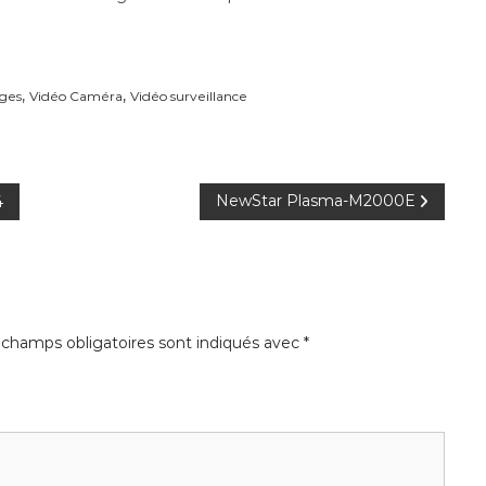
,
,
ages
Vidéo Caméra
Vidéo surveillance
NewStar Plasma-M2000E
4
 champs obligatoires sont indiqués avec
*