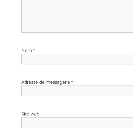
t
i
o
n
Nom
*
d
e
l
Adresse de messagerie
*
’
a
Site web
r