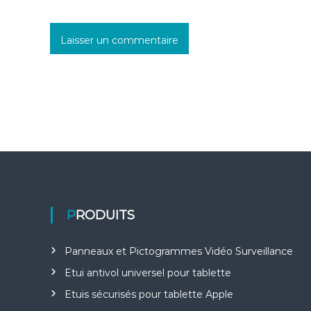
t
i
c
l
e
PRODUITS
Panneaux et Pictogrammes Vidéo Surveillance
Etui antivol universel pour tablette
Etuis sécurisés pour tablette Apple