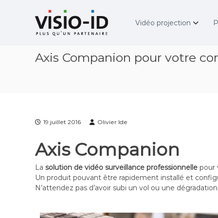
A
V
l
i
Vidéo projection
P
l
d
e
é
r
o
Axis Companion pour votre c
a
P
u
r
c
o
o
j
n
e
t
c
e
t
19 juillet 2016
Olivier Ide
n
i
u
o
Axis Companion
n
–
La
solution de vidéo surveillance professionnelle
pour 
V
Un produit pouvant être rapidement installé et config
i
N’attendez pas d’avoir subi un vol ou une dégradation
d
é
o