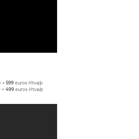
e =
599
euros Htva/p
e =
499
euros Htva/p