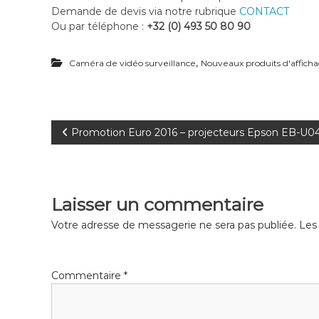
Demande de devis via notre rubrique
CONTACT
Ou par téléphone :
+32 (0) 493 50 80 90
,
Caméra de vidéo surveillance
Nouveaux produits d'affich
N
Promotion Euro 2016 – projecteurs Epson EB-U0
a
v
Laisser un commentaire
i
Votre adresse de messagerie ne sera pas publiée.
Les
g
Commentaire
*
a