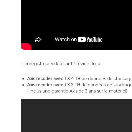
L’enregistreur vidéo sur IP revient lui à
Axis recoder avec 1 X 4 TB
de données de stockag
Axis recoder avec 1 X 2 TB
de données de stockag
( inclus une garantie Axis de 3 ans sur le matériel)