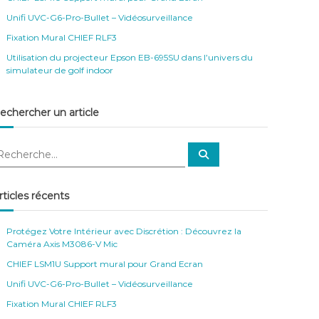
Unifi UVC-G6-Pro-Bullet – Vidéosurveillance
Fixation Mural CHIEF RLF3
Utilisation du projecteur Epson EB-695SU dans l’univers du
simulateur de golf indoor
echercher un article
R
e
c
h
e
rticles récents
r
c
h
e
Protégez Votre Intérieur avec Discrétion : Découvrez la
r
Caméra Axis M3086-V Mic
CHIEF LSM1U Support mural pour Grand Ecran
Unifi UVC-G6-Pro-Bullet – Vidéosurveillance
Fixation Mural CHIEF RLF3