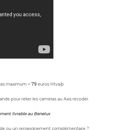
méras maximum =
79
euros Htva/p
nde pour relier les caméras au Axis recoder.
ement livrable au Benelux
ande ou un renseignement complémentaire ?