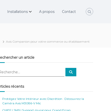
Installations
A propos
Contact
Axis Companion pour votre commerce ou établissement
echercher un article
R
e
c
h
e
rticles récents
r
c
h
e
Protégez Votre Intérieur avec Discrétion : Découvrez la
r
Caméra Axis M3086-V Mic
CHIEF LSM1U Support mural pour Grand Ecran