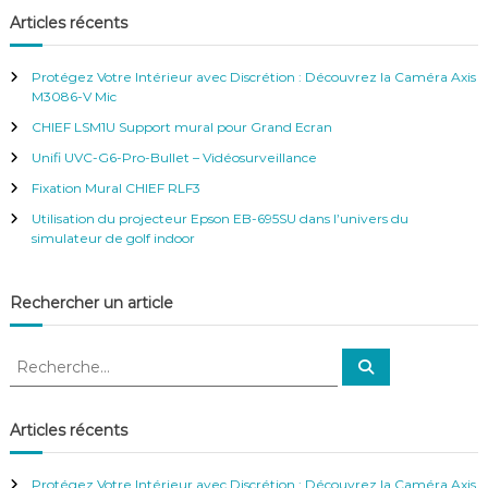
h
e
h
Articles récents
r
e
c
h
r
e
Protégez Votre Intérieur avec Discrétion : Découvrez la Caméra Axis
r
c
M3086-V Mic
h
CHIEF LSM1U Support mural pour Grand Ecran
e
r
Unifi UVC-G6-Pro-Bullet – Vidéosurveillance
:
Fixation Mural CHIEF RLF3
Utilisation du projecteur Epson EB-695SU dans l’univers du
simulateur de golf indoor
Rechercher un article
R
R
e
e
c
c
h
e
h
Articles récents
r
e
c
h
r
e
Protégez Votre Intérieur avec Discrétion : Découvrez la Caméra Axis