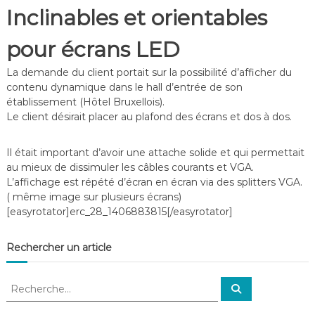
f
Inclinables et orientables
é
r
pour écrans LED
e
n
La demande du client portait sur la possibilité d’afficher du
c
e
contenu dynamique dans le hall d’entrée de son
–
établissement (Hôtel Bruxellois).
V
Le client désirait placer au plafond des écrans et dos à dos.
i
d
é
Il était important d’avoir une attache solide et qui permettait
o
au mieux de dissimuler les câbles courants et VGA.
S
L’affichage est répété d’écran en écran via des splitters VGA.
u
( même image sur plusieurs écrans)
r
[easyrotator]erc_28_1406883815[/easyrotator]
v
e
i
Rechercher un article
l
l
a
R
R
n
e
e
c
c
c
e