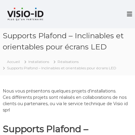
A
l
V
i
l
d
e
é
r
o
Supports Plafond – Inclinables et
a
P
u
r
orientables pour écrans LED
c
o
j
o
e
n
Accueil
Installations
Réalisations
c
t
Supports Plafond – Inclinables et orientables pour écrans LED
t
e
i
n
o
u
n
–
Nous vous présentons quelques projets d’installations.
V
Ces différents projets sont réalisés en collaborations de nos
i
clients ou partenaires, ou via le service technique de Visio id
d
sprl
é
o
C
Supports Plafond –
o
n